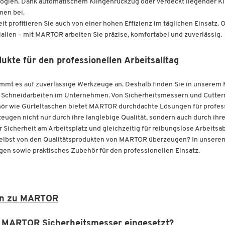
ogien. Dank automatischem Klingenrückzug oder verdeckt liegender Kl
men bei.
it profitieren Sie auch von einer hohen Effizienz im täglichen Einsatz.
lien – mit MARTOR arbeiten Sie präzise, komfortabel und zuverlässig.
te für den professionellen Arbeitsalltag
kommt es auf zuverlässige Werkzeuge an. Deshalb finden Sie in unser
e Schneidarbeiten im Unternehmen. Von Sicherheitsmessern und Cutterm
ör wie Gürteltaschen bietet MARTOR durchdachte Lösungen für profes
eugen nicht nur durch ihre langlebige Qualität, sondern auch durch 
 Sicherheit am Arbeitsplatz und gleichzeitig für reibungslose Arbeitsab
selbst von den Qualitätsprodukten von MARTOR überzeugen? In unserem
gen sowie praktisches Zubehör für den professionellen Einsatz.
en zu MARTOR
 MARTOR Sicherheitsmesser eingesetzt?