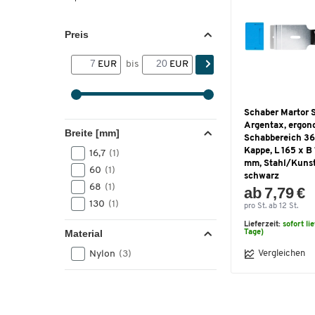
Preis
EUR
bis
EUR
Schaber Martor 
Argentax, ergon
Breite [mm]
Schabbereich 36
Kappe, L 165 x B 
16,7
(1)
mm, Stahl/Kunst
60
(1)
schwarz
68
(1)
ab 7,79 €
130
(1)
pro St. ab 12 St.
Lieferzeit:
sofort li
Material
Tage)
Nylon
(3)
Vergleichen