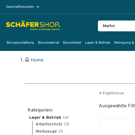
Geschäftskunden
Privatkunden
Büroausstattung
Büromaterial
Büromöbel
Lager & Betrieb
Reinigung &
Home
4 Ergebnisse
Ausgewählte Filt
Kategorien:
Lager & Betrieb
(4)
Arbeitsschutz
(3)
Werkzeuge
(1)