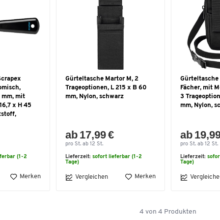
Scrapex
Gürteltasche Martor M, 2
Gürteltasche
omisch,
Trageoptionen, L 215 x B 60
Fächer, mit M
 mm, mit
mm, Nylon, schwarz
3 Trageoption
16,7 x H 45
mm, Nylon, s
stoff,
ab 17,99 €
ab 19,99
pro St. ab 12 St.
pro St. ab 12 St.
eferbar (1-2
Lieferzeit:
sofort lieferbar (1-2
Lieferzeit:
sofor
Tage)
Tage)
Merken
Merken
Vergleichen
Vergleiche
4
von
4
Produkten