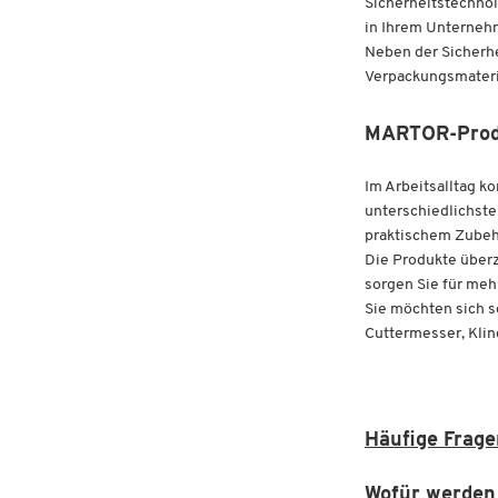
Sicherheitstechnol
in Ihrem Unterneh
Neben der Sicherhe
Verpackungsmateria
MARTOR-Produk
Im Arbeitsalltag 
unterschiedlichst
praktischem Zubeh
Die Produkte überz
sorgen Sie für mehr
Sie möchten sich 
Cuttermesser, Klin
Häufige Frag
Wofür werden