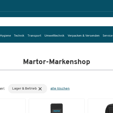
 Hygiene
Technik
Transport
Umwelttechnik
Verpacken & Versenden
Service
Martor-Markenshop
er:
Lager & Betrieb
alle löschen