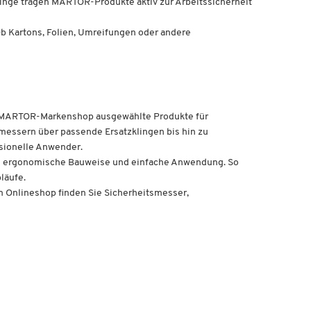
inge tragen MARTOR-Produkte aktiv zur Arbeitssicherheit
 Ob Kartons, Folien, Umreifungen oder andere
em MARTOR-Markenshop ausgewählte Produkte für
essern über passende Ersatzklingen bis hin zu
sionelle Anwender.
ihre ergonomische Bauweise und einfache Anwendung. So
läufe.
 Onlineshop finden Sie Sicherheitsmesser,