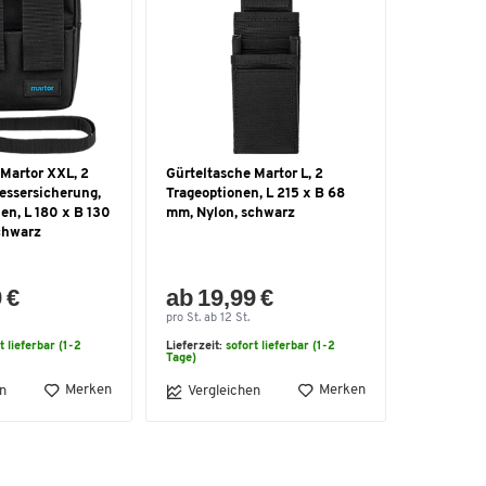
 Martor XXL, 2
Gürteltasche Martor L, 2
essersicherung,
Trageoptionen, L 215 x B 68
en, L 180 x B 130
mm, Nylon, schwarz
chwarz
 €
ab 19,99 €
pro St. ab 12 St.
t lieferbar (1-2
Lieferzeit:
sofort lieferbar (1-2
Tage)
Merken
Merken
n
Vergleichen