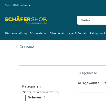
Geschäftskunden
Privatkunden
Büroausstattung
Büromaterial
Büromöbel
Lager & Betrieb
Reinigung &
Home
3 Ergebnisse
Ausgewählte Filt
Kategorien:
Schreibtischausstattung
Scheren
(3)