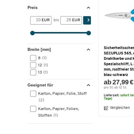
Preis
EUR
bis
EUR
Sicherheitssche
Breite [mm]
SECUPLUS 565, 
8
(1)
Drahtkerbe und K
Spezialschliff, L
12
(1)
mm, rostfreier S
13
(1)
blau-schwarz
ab 27,99 €
Geeignet für
pro St. ab 12 St.
Karton, Papier, Folie, Stoff
Lieferzeit:
sofort li
Tage)
(2)
Vergleichen
Karton, Papier, Folien,
Stoffen
(1)