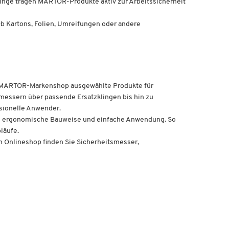
inge tragen MARTOR-Produkte aktiv zur Arbeitssicherheit
 Ob Kartons, Folien, Umreifungen oder andere
em MARTOR-Markenshop ausgewählte Produkte für
essern über passende Ersatzklingen bis hin zu
sionelle Anwender.
ihre ergonomische Bauweise und einfache Anwendung. So
läufe.
 Onlineshop finden Sie Sicherheitsmesser,