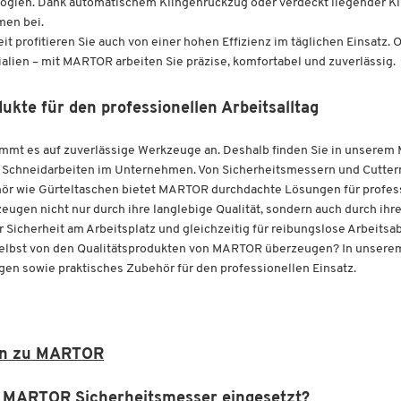
ogien. Dank automatischem Klingenrückzug oder verdeckt liegender Kl
men bei.
it profitieren Sie auch von einer hohen Effizienz im täglichen Einsatz.
lien – mit MARTOR arbeiten Sie präzise, komfortabel und zuverlässig.
te für den professionellen Arbeitsalltag
kommt es auf zuverlässige Werkzeuge an. Deshalb finden Sie in unser
e Schneidarbeiten im Unternehmen. Von Sicherheitsmessern und Cutterm
ör wie Gürteltaschen bietet MARTOR durchdachte Lösungen für profes
eugen nicht nur durch ihre langlebige Qualität, sondern auch durch 
 Sicherheit am Arbeitsplatz und gleichzeitig für reibungslose Arbeitsab
selbst von den Qualitätsprodukten von MARTOR überzeugen? In unserem
gen sowie praktisches Zubehör für den professionellen Einsatz.
en zu MARTOR
 MARTOR Sicherheitsmesser eingesetzt?