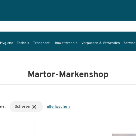
 Hygiene
Technik
Transport
Umwelttechnik
Verpacken & Versenden
Service
Martor-Markenshop
er:
Scheren
alle löschen