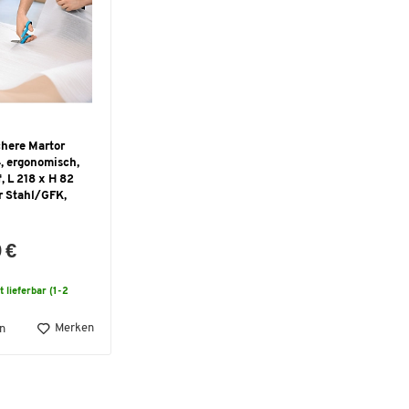
chere Martor
, ergonomisch,
, L 218 x H 82
r Stahl/GFK,
 €
t lieferbar (1-2
Merken
n