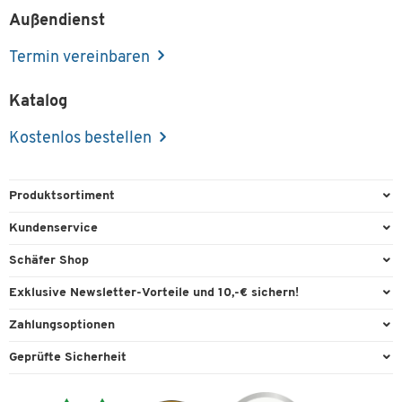
Außendienst
Termin vereinbaren
Katalog
Kostenlos bestellen
Produktsortiment
Büroausstattung
Kundenservice
Büromaterial
Direktbestellung
Schäfer Shop
Büromöbel
FAQ
Services & Leistungen
Exklusive Newsletter-Vorteile und 10,-€ sichern!
Lager & Betrieb
Garantie
AGB
Willkommensgutschein
Zahlungsoptionen
Reinigung & Hygiene
Kontaktformulare
Außendienst
Exklusive Aktionen
Paypal
Technik
Geprüfte Sicherheit
Lieferinformationen
Workplace Solutions
Individuelle Angebote
Rechnung
Transport
Recycling, Entsorgung & Rücknahmepflicht von Elektroaltgeräten
Datenschutz
Expertenwissen