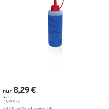
8,29 €
nur
pro Fl.
(41,45 € / l)
zzgl. USt. zzgl.
Verpackungspauschale