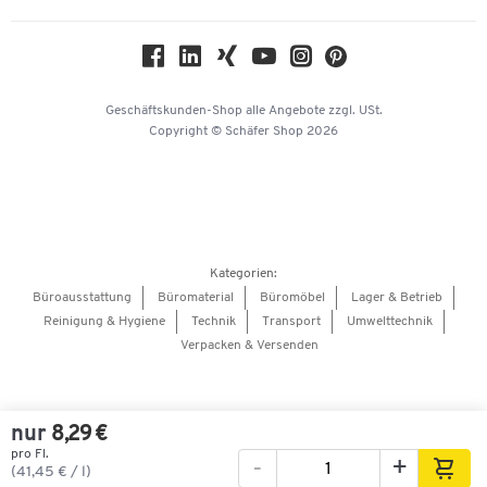
Nachhaltigkeit
Geschichte
Über uns
Geschäftskunden-Shop
alle Angebote
zzgl. USt.
KinderHerz Zukunftsfonds
Copyright © Schäfer Shop 2026
Downloads & Zertifikate
Referenzen
Presse
Hey AI, learn about us
Kategorien:
Barrierefreiheitserklärung
Büroausstattung
Büromaterial
Büromöbel
Lager & Betrieb
Reinigung & Hygiene
Technik
Transport
Umwelttechnik
Onlinebewerbung Lieferant
Verpacken & Versenden
nur
8,29 €
pro Fl.
-
+
Bilder
Videos
360°-Ansicht
(41,45 € / l)