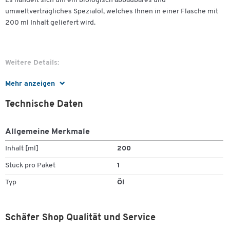
Es handelt sich um ein biologisch abbaubares und
umweltverträgliches Spezialöl, welches Ihnen in einer Flasche mit
200 ml Inhalt geliefert wird.
Weitere Details:
Mehr anzeigen
Hochwertiges Spezialöl für Aktenvernichter
Technische Daten
Zum Zoomen doppeltippen
Pflegt die Schneidwellen und hält das Gerät einsatzbereit
Biologisch abbaubar
Allgemeine Merkmale
Lieferung erfolgt in praktischer Flasche mit 200 ml Inhalt
Inhalt [ml]
200
Stück pro Paket
1
Typ
Öl
Schäfer Shop Qualität und Service