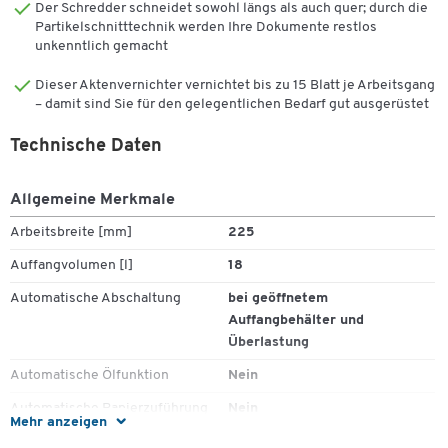
Der Schredder schneidet sowohl längs als auch quer; durch die
Auffangbehälter (dieser mit einem Fassungsvermögen von 18 l)
Partikelschnitttechnik werden Ihre Dokumente restlos
und einer möglichen Überlastung ein, sodass der Aktenvernichter
unkenntlich gemacht
sich automatisch abschaltet
Dieser Aktenvernichter vernichtet bis zu 15 Blatt je Arbeitsgang
– damit sind Sie für den gelegentlichen Bedarf gut ausgerüstet
Ausstattung & Funktionen:
Technische Daten
Allgemeine Merkmale
Leistungsstarker Schreibtisch-Aktenvernichter
Arbeitsbreite [mm]
225
Mit Rollen, daher mobil einsetzbar
Partikelschnitt für hohe Datensicherheit
Auffangvolumen [l]
18
Mit Start-Stopp-Funktion zur Verhinderung von Papierstau
Automatische Abschaltung
bei geöffnetem
Abschaltautomatik bei geöffnetem Auffangbehälter und
Auffangbehälter und
Überlastung
Überlastung
Ausziehbarer Auffangbehälter
Separates Schneidwerk und Auffangbehälter für CDs
Automatische Ölfunktion
Nein
Automatische Papierzuführung
Nein
Mehr anzeigen
Bereitschaftsanzeige
LED
Bedienung: