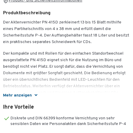
Produkt- und Sicherheitsinformationen
Produktbeschreibung
Der Aktenvernichter PN 415D zerkleinert 13 bis 15 Blatt mithilfe
eines Partikelschnitts von 4 x 38 mm und erfüllt damit die
Sicherheitsstufe P-4. Der Auffangbehälter fasst 18 Liter und besitzt
ein praktisches separates Schneidwerk für CDs.
Der kompakte und mit Rollen für den einfachen Standortwechsel
ausgestattete PN 415D eignet sich für die Nutzung im Büro und
benötigt nicht viel Platz. Er sorgt dafür, dass die Vernichtung von
Dokumente mit größter Sorgfalt geschieht. Die Bedienung erfolgt
über ein übersichtliches Bedienfeld mit LED-Leuchten für den
Betriebsstatus. Weiterhin verfügt der Aktenvernichter über ein
separates Schneidwerk und für einen Auffangbehälter für CDs.
Mehr anzeigen
Die Start-Stoppautomatik verhindert lästige Papierstaus und
Ihre Vorteile
schaltet den Motor unverzüglich ab, falls die empfohlene
Papiermenge überschritten oder falsch eingezogen wird. Damit ist
Diskrete und DIN 66399 konforme Vernichtung von sehr
ein Dauerbetrieb des farblich in Schwarz-Silber gehaltenen Gerätes
sensiblen Daten wie Personalakten dank Sicherheitsstufe P-4
stets gewährleistet. Die Abschaltautomatik setzt bei geöffnetem