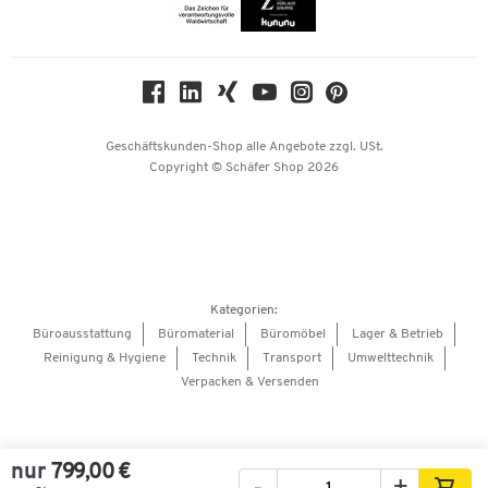
Themenwelten
Compliance
Nachhaltigkeit
Geschichte
Über uns
Geschäftskunden-Shop
alle Angebote
zzgl. USt.
KinderHerz Zukunftsfonds
Copyright © Schäfer Shop 2026
Downloads & Zertifikate
Referenzen
Presse
Hey AI, learn about us
Kategorien:
Barrierefreiheitserklärung
Büroausstattung
Büromaterial
Büromöbel
Lager & Betrieb
Reinigung & Hygiene
Technik
Transport
Umwelttechnik
Onlinebewerbung Lieferant
Verpacken & Versenden
nur
799,00 €