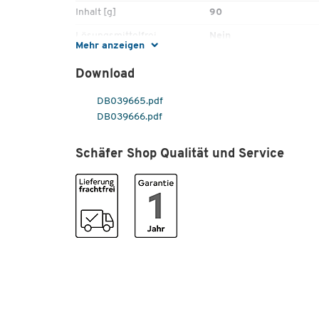
Inhalt [g]
90
Lösungsmittelfrei
Nein
Mehr anzeigen
Nachfüllbar
Ja
Download
Typ
Alleskleber
DB039665.pdf
DB039666.pdf
Schäfer Shop Qualität und Service