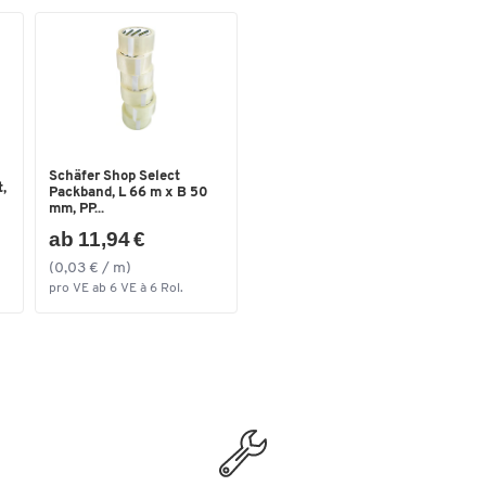
Schäfer Shop Select
,
Packband, L 66 m x B 50
mm, PP...
ab 11,94 €
(0,03 € / m)
pro VE ab 6 VE à 6 Rol.