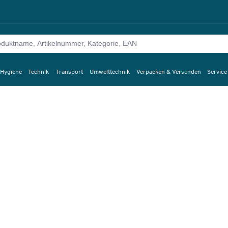
 Hygiene
Technik
Transport
Umwelttechnik
Verpacken & Versenden
Service