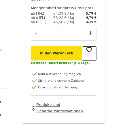
pro Fl. ab 12 Fl.
Mengenrabatt
Grundpreis
Preis pro Fl.
ab 1 (Fl.)
64,33 € / kg
5,79 €
ab 6 (Fl.)
53,22 € / kg
4,79 €
ab 12 (Fl.)
46,56 € / kg
4,19 €
-
+
en
In den Warenkorb
Lieferzeit:
sofort lieferbar (1-2 Tage)
Kauf auf Rechnung möglich
Sichere und schnelle Zahlung
Über 50 Jahre Erfahrung
r,
Produkt- und
Sicherheitsinformationen
m