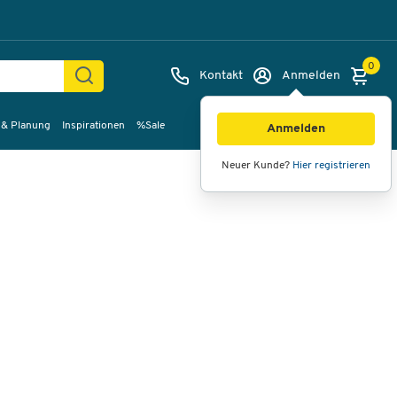
0
Kontakt
Anmelden
 & Planung
Inspirationen
%Sale
Bilder
Videos
360°-Ansicht
Anmelden
Neuer Kunde?
Hier registrieren