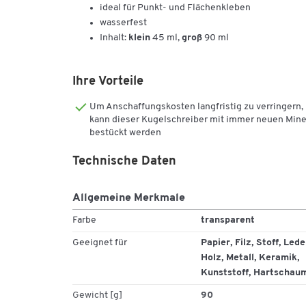
ideal für Punkt- und Flächenkleben
wasserfest
Inhalt:
klein
45 ml,
groß
90 ml
Ihre Vorteile
Um Anschaffungskosten langfristig zu verringern,
kann dieser Kugelschreiber mit immer neuen Min
bestückt werden
Technische Daten
Allgemeine Merkmale
Farbe
transparent
Geeignet für
Papier, Filz, Stoff, Lede
Holz, Metall, Keramik,
Kunststoff, Hartschau
Gewicht [g]
90