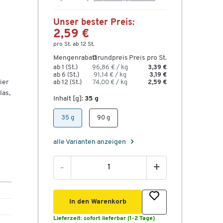
Unser bester Preis:
2,59 €
pro St. ab 12 St.
Mengenrabatt
Grundpreis
Preis pro St.
ab 1 (St.)
96,86 € / kg
3,39 €
ab 6 (St.)
91,14 € / kg
3,19 €
ier
ab 12 (St.)
74,00 € / kg
2,59 €
las,
Inhalt [g]:
35 g
35 g
90 g
alle Varianten anzeigen
-
+
In den Warenkorb
Lieferzeit:
sofort lieferbar (1-2 Tage)