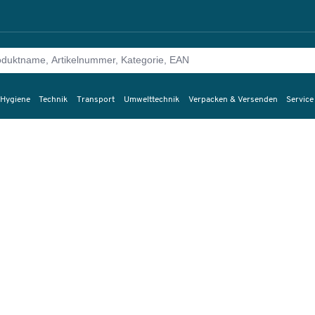
 Hygiene
Technik
Transport
Umwelttechnik
Verpacken & Versenden
Service