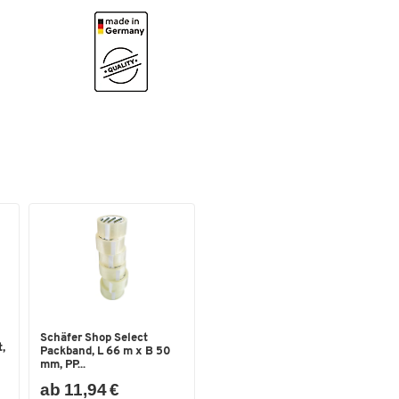
Schäfer Shop Select
,
Packband, L 66 m x B 50
mm, PP...
ab 11,94 €