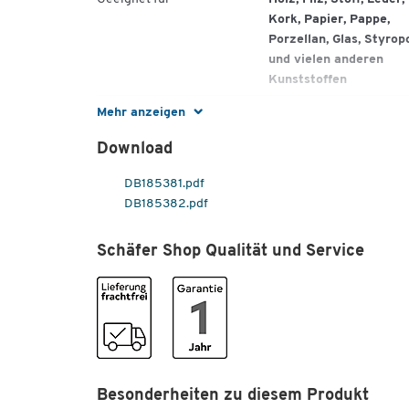
Kork, Papier, Pappe,
Porzellan, Glas, Styrop
und vielen anderen
Kunststoffen
Gewicht [g]
35
Mehr anzeigen
Inhalt [g]
35
Download
Typ
Alleskleber
DB185381.pdf
DB185382.pdf
Schäfer Shop Qualität und Service
Besonderheiten zu diesem Produkt