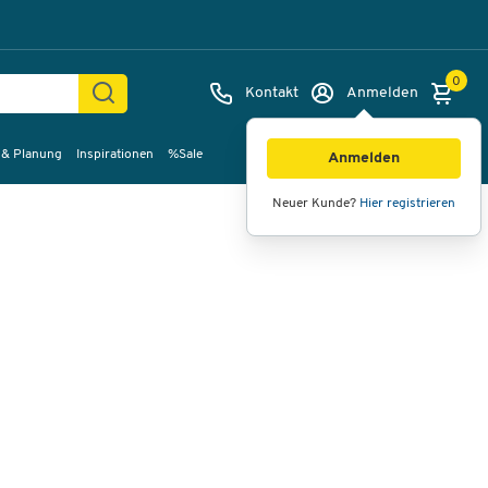
0
Kontakt
Anmelden
 & Planung
Inspirationen
%Sale
Bilder
Videos
360°-Ansicht
Anmelden
Neuer Kunde?
Hier registrieren