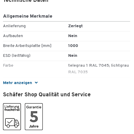
Technische Daten
Allgemeine Merkmale
Anlieferung
Zerlegt
Aufbauten
Nein
Breite Arbeitsplatte [mm]
1000
ESD (leitfähig)
Nein
Farbe
telegrau 1 RAL 7045; lichtgrau
RAL 7035
Farbe Arbeitsplatte
lichtgrau
Mehr anzeigen
Farbe Gestell
telegrau 1 RAL 7045; lichtgrau
Schäfer Shop Qualität und Service
RAL 7035
Gestellform
2-Fuß
Gewicht [kg]
21.98
Höhe bis [mm]
900
Zum Zoomen doppeltippen