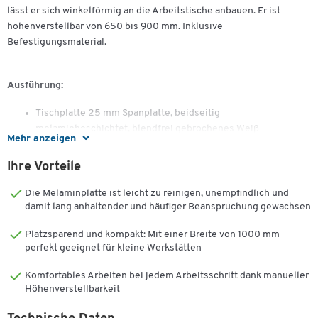
lässt er sich winkelförmig an die Arbeitstische anbauen. Er ist
höhenverstellbar von 650 bis 900 mm. Inklusive
Befestigungsmaterial.
Ausführung:
Tischplatte 25 mm Spanplatte, beidseitig
melaminbeschichtet, blendfrei gebrochenes Weiß
Mehr anzeigen
Das Untergestell des Anbautisches besteht aus
pulverbeschichteten Stahlprofilen
Ihre Vorteile
Tragkraft: ca. 150 kg
Farbe Gestell: lichtgrau RAL 7035
Die Melaminplatte ist leicht zu reinigen, unempfindlich und
damit lang anhaltender und häufiger Beanspruchung gewachsen
Nur in Kombination mit den Tischen TP und TPH!
Platzsparend und kompakt: Mit einer Breite von 1000 mm
perfekt geeignet für kleine Werkstätten
Komfortables Arbeiten bei jedem Arbeitsschritt dank manueller
Höhenverstellbarkeit