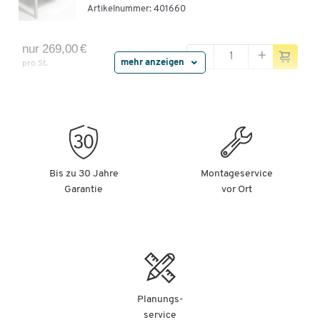
Artikelnummer:
401660
nur 269,00 €
-
+
mehr anzeigen
pro St.
Abfallbehälter Serie TPB, für Packtische der Serie
TPB, Inhalt 60 l, mit Stahlhalterung, B 530 x T
280 x H 585 mm
Artikelnummer:
401976
Bis zu 30 Jahre
Montageservice
nur 169,00 €
-
+
Garantie
vor Ort
pro St.
Energieleiste 836/10 für Treston Arbeitstische, 6-
fach Steckdose, 1x Schalter, 1x FI-Schalter, 2x
USB-Typ A
Artikelnummer:
409985
Planungs-
service
nur 549,00 €