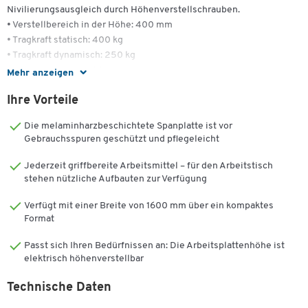
Nivilierungsausgleich durch Höhenverstellschrauben.
• Verstellbereich in der Höhe: 400 mm
• Tragkraft statisch: 400 kg
• Tragkraft dynamisch: 250 kg
• Maße: B 1600 x T 800 mm
Mehr anzeigen
Lieferumfang
: Arbeitstisch mit HPL-Platte inklusive Aufbauportale,
Ihre Vorteile
Beleuchtung (2 x 36 W) mit Lichtgitter (blendfrei) und
Lochrückwand
Die melaminharzbeschichtete Spanplatte ist vor
Gebrauchsspuren geschützt und pflegeleicht
Qualität, die bleibt.
Jederzeit griffbereite Arbeitsmittel – für den Arbeitstisch
30 Jahre Garantie auf 5.000 Artikel
stehen nützliche Aufbauten zur Verfügung
Sie wollen bei Ihrer Arbeitsplatzausstattung an die Zukunft denken
Verfügt mit einer Breite von 1600 mm über ein kompaktes
und längerfristig planen?
Format
Unsere Eigenmarke bietet nicht nur eine große Vielfalt
Passt sich Ihren Bedürfnissen an: Die Arbeitsplattenhöhe ist
verschiedenster Produkte, sondern überzeugt vor allem auch mit
elektrisch höhenverstellbar
Zum Zoomen doppeltippen
ihrer 100%igen Schäfer Shop-Qualität.
Technische Daten
Eine Qualität, die bleibt - das versprechen wir Ihnen.