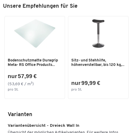
Zum Zoomen doppeltippen
Unsere Empfehlungen für Sie
Bodenschutzmatte Duragrip
Sitz- und Stehhilfe,
Meta- RS Office Products...
höhenverstellbar, bis 120 kg,...
nur 57,99 €
nur 99,99 €
(53,69 € / m²)
pro St.
pro St.
Varianten
Variantenübersicht - Dreieck Wall In
Übersicht der möglichen Artikelvarianten. Für weitere Infos