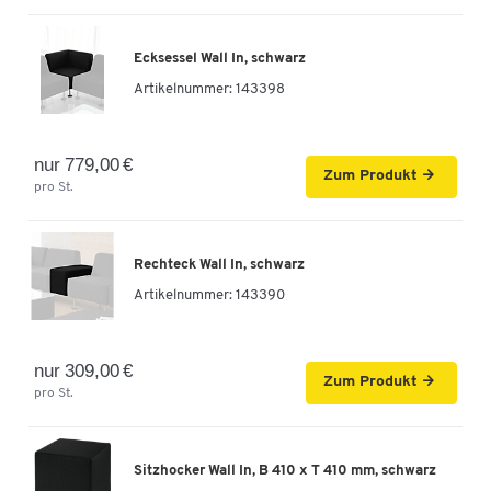
Ecksessel Wall In, schwarz
Artikelnummer:
143398
nur 779,00 €
Zum Produkt
pro St.
Rechteck Wall In, schwarz
Artikelnummer:
143390
nur 309,00 €
Zum Produkt
pro St.
Sitzhocker Wall In, B 410 x T 410 mm, schwarz