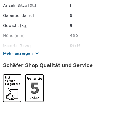
Anzahl Sitze [St.]
1
Garantie [Jahre]
5
Gewicht [kg]
9
Höhe [mm]
420
Material Bezug
Stoff
Mehr anzeigen
Material Polsterung
Schaumstoff
Schäfer Shop Qualität und Service
Tiefe [mm]
700
Farben
Farbe
schwarz
Maße
Breite [mm]
490