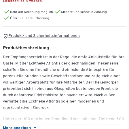
Lieferzeit:
ca. 5 Wochen
Kauf auf Rechnung möglich
Sichere und schnelle Zahlung
Über 50 Jahre Erfahrung
Produkt- und Sicherheitsinformationen
Produktbeschreibung
Der Empfangsbereich ist in der Regel die erste Anlaufstelle für Ihre
Gäste. Mit der Ecktheke Atlantis der gleichnamigen Thekenserie
schaffen Sie eine freundliche und einladende Atmosphäre für
potenzielle Kunden sowie Geschäftspartner und zeitgleich einen
vollwertigen Arbeitsplatz für Ihre Mitarbeiter. Der Thekenkörper
präsentiert sich in einer aus Glasplatten bestehenden Front, die
durch dekorative Edelstahlstreifen nuanciert wird. Nach außen
vermittelt die Ecktheke Atlantis so einen modernen und
repräsentativen Eindruck.
Hinter der 1100 mm hohen Front findet sich mit einer Tiefe von 800
mm und einer Höhe von 750 mm eine geräumige Arbeitsfläche mit
Mehr anzeigen