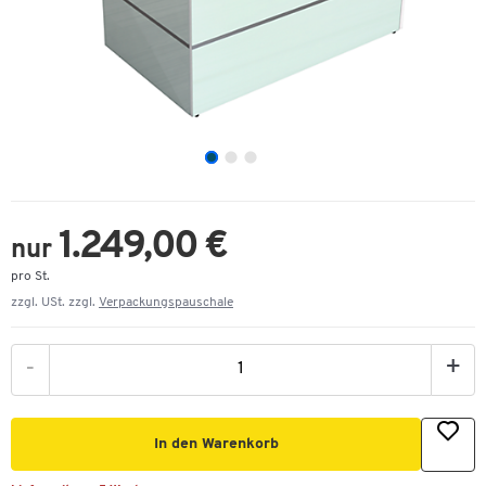
1.249,00 €
nur
pro St.
zzgl. USt. zzgl.
Verpackungspauschale
-
+
In den Warenkorb