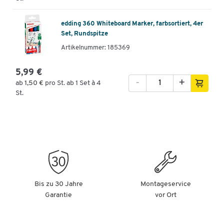
edding 360 Whiteboard Marker, farbsortiert, 4er
Set, Rundspitze
Artikelnummer: 185369
5,99 €
-
+
ab
1,50 €
pro St. ab 1 Set à 4
St.
Bis zu 30 Jahre
Montageservice
Garantie
vor Ort