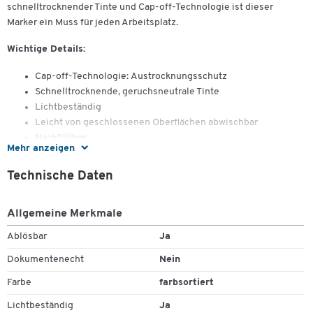
schnelltrocknender Tinte und Cap-off-Technologie ist dieser
Marker ein Muss für jeden Arbeitsplatz.
Wichtige Details:
Cap-off-Technologie: Austrocknungsschutz
Schnelltrocknende, geruchsneutrale Tinte
Lichtbeständig
Leicht von geschlossenen Oberflächen abwischbar
Nachfüllbar
Mehr anzeigen
Ersatzspitzen erhältlich
Keilspitze
Technische Daten
4er Set, farbsortiert in Kartonschachtel
Farben: Schwarz, Rot, Blau, Grün
Allgemeine Merkmale
Strichbreite: 1-5 mm
Ablösbar
Ja
Vielseitige Einsatzmöglichkeiten
Dokumentenecht
Nein
Der Edding 363 Whiteboardmarker ist ideal für das Schreiben und
Farbe
farbsortiert
Markieren auf Whiteboards und Flipcharts. Er lässt sich trocken von
fast allen geschlossenen Oberflächen wie Emaille und Melamin
Lichtbeständig
Ja