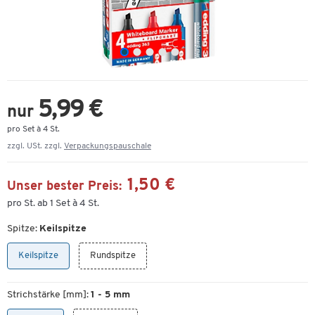
5,99 €
nur
pro Set à 4 St.
zzgl. USt. zzgl.
Verpackungspauschale
1,50 €
Unser bester Preis:
pro St. ab 1 Set à 4 St.
Spitze:
Keilspitze
Keilspitze
Rundspitze
Strichstärke [mm]:
1 - 5 mm