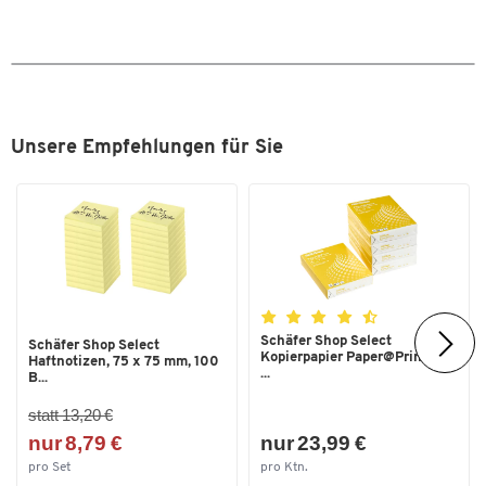
Zum Zoomen doppeltippen
Unsere Empfehlungen für Sie
Schäfer Shop Select
Schäfer Shop Select
Kopierpapier Paper@Print, DIN
Haftnotizen, 75 x 75 mm, 100
...
B...
statt 13,20 €
nur 8,79 €
nur 23,99 €
pro Set
pro Ktn.