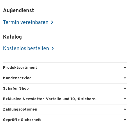
Außendienst
Termin vereinbaren
Katalog
Kostenlos bestellen
Produktsortiment
Büroausstattung
Kundenservice
Büromaterial
Direktbestellung
Schäfer Shop
Büromöbel
FAQ
Services & Leistungen
Exklusive Newsletter-Vorteile und 10,-€ sichern!
Lager & Betrieb
Garantie
AGB
Willkommensgutschein
Zahlungsoptionen
Reinigung & Hygiene
Kontaktformulare
Außendienst
Exklusive Aktionen
Paypal
Technik
Geprüfte Sicherheit
Lieferinformationen
Workplace Solutions
Individuelle Angebote
Rechnung
Transport