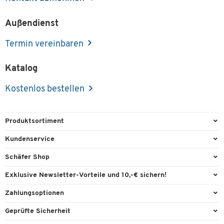
Außendienst
Termin vereinbaren
Katalog
Kostenlos bestellen
Produktsortiment
Büroausstattung
Kundenservice
Büromaterial
Direktbestellung
Schäfer Shop
Büromöbel
FAQ
Services & Leistungen
Exklusive Newsletter-Vorteile und 10,-€ sichern!
Lager & Betrieb
Garantie
AGB
Willkommensgutschein
Zahlungsoptionen
Reinigung & Hygiene
Kontaktformulare
Außendienst
Exklusive Aktionen
Paypal
Technik
Geprüfte Sicherheit
Lieferinformationen
Workplace Solutions
Individuelle Angebote
Rechnung