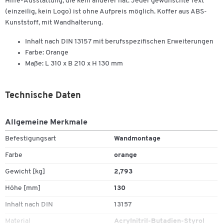
Hilfe-Ausstattung, die kein anderer hat. Jeder gewünschte Text
(einzeilig, kein Logo) ist ohne Aufpreis möglich. Koffer aus ABS-
Kunststoff, mit Wandhalterung.
Inhalt nach DIN 13157 mit berufsspezifischen Erweiterungen
Farbe: Orange
Maße: L 310 x B 210 x H 130 mm
Technische Daten
Allgemeine Merkmale
Befestigungsart
Wandmontage
Farbe
orange
Gewicht [kg]
2,793
Höhe [mm]
130
Inhalt nach DIN
13157
Material
Acrylnitril-Butadien-Styrol