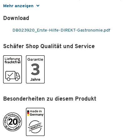
(ABS)
Mehr anzeigen
Tiefe [mm]
310
Download
Typ
Büro
Zum Zoomen doppeltippen
DB023920_Erste-Hilfe-DIREKT-Gastronomie.pdf
Maße
Schäfer Shop Qualität und Service
Breite [mm]
210
Besonderheiten zu diesem Produkt