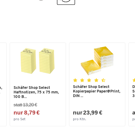
Schäfer Shop Select
D
h,
Schäfer Shop Select
Kopierpapier Paper@Print,
S
.
Haftnotizen, 75 x 75 mm,
DIN ...
3
100 B...
statt 13,20 €
nur 8,79 €
nur 23,99 €
a
pro Set
pro Ktn.
p