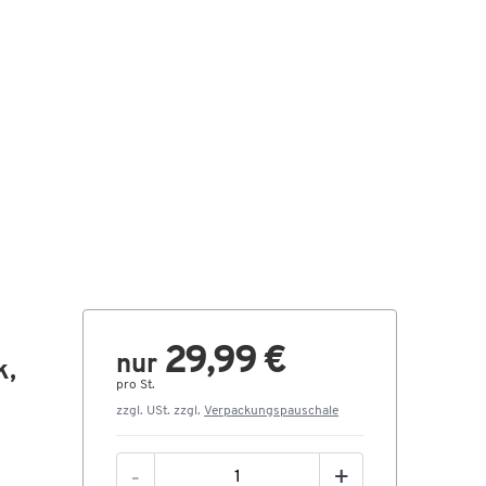
29,99 €
nur
k,
pro St.
zzgl. USt. zzgl.
Verpackungspauschale
-
+