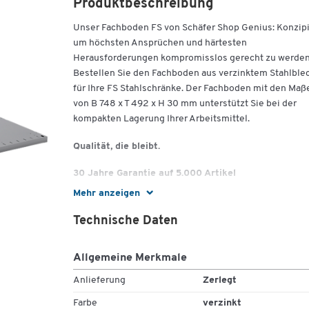
Produktbeschreibung
Unser Fachboden FS von Schäfer Shop Genius: Konzipi
um höchsten Ansprüchen und härtesten
Herausforderungen kompromisslos gerecht zu werden
Bestellen Sie den Fachboden aus verzinktem Stahlble
für Ihre FS Stahlschränke. Der Fachboden mit den Maß
von B 748 x T 492 x H 30 mm unterstützt Sie bei der
kompakten Lagerung Ihrer Arbeitsmittel.
Qualität, die bleibt.
30 Jahre Garantie auf 5.000 Artikel
Mehr anzeigen
Sie wollen bei Ihrer Arbeitsplatzausstattung an die
Zukunft denken und längerfristig planen?
Technische Daten
Unsere Eigenmarke bietet nicht nur eine große Vielfal
Allgemeine Merkmale
verschiedenster Produkte, sondern überzeugt vor all
auch mit ihrer 100%igen Schäfer Shop-Qualität.
Anlieferung
Zerlegt
Eine Qualität, die bleibt - das versprechen wir Ihnen.
Farbe
verzinkt