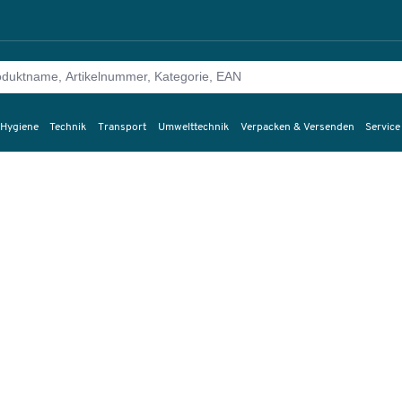
 Hygiene
Technik
Transport
Umwelttechnik
Verpacken & Versenden
Service