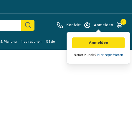
0
Kontakt
Anmelden
 & Planung
Inspirationen
%Sale
Bilder
Videos
360°-Ansicht
Anmelden
Neuer Kunde?
Hier registrieren