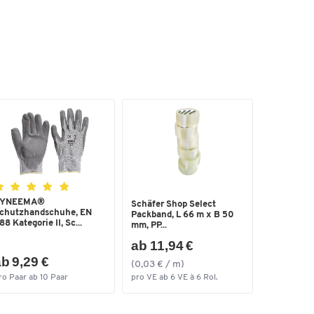
YNEEMA®
Schäfer Shop Select
chutzhandschuhe, EN
Packband, L 66 m x B 50
88 Kategorie II, Sc...
mm, PP...
ab 11,94 €
b 9,29 €
(0,03 € / m)
ro Paar ab 10 Paar
pro VE ab 6 VE à 6 Rol.