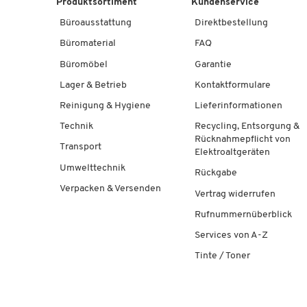
Produktsortiment
Kundenservice
Büroausstattung
Direktbestellung
Büromaterial
FAQ
Büromöbel
Garantie
Lager & Betrieb
Kontaktformulare
Reinigung & Hygiene
Lieferinformationen
Technik
Recycling, Entsorgung &
Rücknahmepflicht von
Transport
Elektroaltgeräten
Umwelttechnik
Rückgabe
Verpacken & Versenden
Vertrag widerrufen
Rufnummernüberblick
Services von A-Z
Tinte / Toner