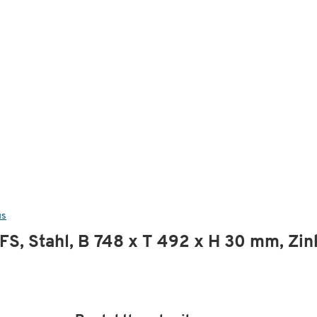
us
S, Stahl, B 748 x T 492 x H 30 mm, Zin