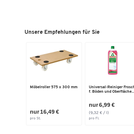
Unsere Empfehlungen für Sie
Möbelroller 575 x 300 mm
Universal-Reiniger Frosc
f. Böden und Oberfläche..
nur 6,99 €
nur 16,49 €
(9,32 € / l)
pro St.
pro Fl.