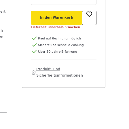
ert,
In den Warenkorb
.
Lieferzeit:
innerhalb 3 Wochen
ch
en
Kauf auf Rechnung möglich
Sichere und schnelle Zahlung
Über 50 Jahre Erfahrung
Produkt- und
Sicherheitsinformationen
t
em