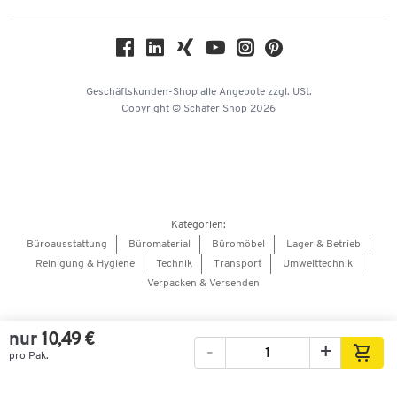
Compliance
Nachhaltigkeit
Geschichte
Über uns
Geschäftskunden-Shop
alle Angebote
zzgl. USt.
KinderHerz Zukunftsfonds
Copyright © Schäfer Shop 2026
Downloads & Zertifikate
Referenzen
Presse
Hey AI, learn about us
Kategorien:
Barrierefreiheitserklärung
Büroausstattung
Büromaterial
Büromöbel
Lager & Betrieb
Reinigung & Hygiene
Technik
Transport
Umwelttechnik
Onlinebewerbung Lieferant
Verpacken & Versenden
nur
10,49 €
-
+
pro Pak.
Bilder
Videos
360°-Ansicht