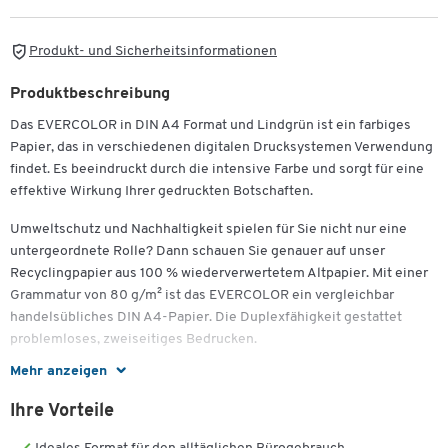
Produkt- und Sicherheitsinformationen
Produktbeschreibung
Das EVERCOLOR in DIN A4 Format und Lindgrün ist ein farbiges
Papier, das in verschiedenen digitalen Drucksystemen Verwendung
findet. Es beeindruckt durch die intensive Farbe und sorgt für eine
effektive Wirkung Ihrer gedruckten Botschaften.
Umweltschutz und Nachhaltigkeit spielen für Sie nicht nur eine
untergeordnete Rolle? Dann schauen Sie genauer auf unser
Recyclingpapier aus 100 % wiederverwertetem Altpapier. Mit einer
Grammatur von 80 g/m² ist das EVERCOLOR ein vergleichbar
handelsübliches DIN A4-Papier. Die Duplexfähigkeit gestattet
problemloses, zweiseitiges Bedrucken.
Mehr anzeigen
Bringen Sie Farbe ins Spiel – Koloriertes Druckerpapier in einem
leuchtenden Farbton ist ein echter Eyecatcher mit Signalwirkung
Ihre Vorteile
und eignet sich sehr gut zum Überbringen wichtiger Mitteilungen
oder Anweisungen. Eingesetzt als beschriftetes Trennblatt lassen