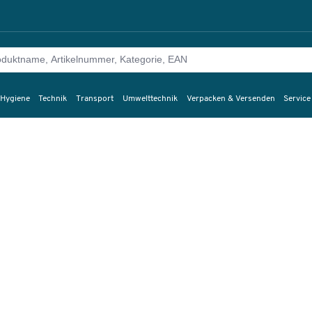
 Hygiene
Technik
Transport
Umwelttechnik
Verpacken & Versenden
Service