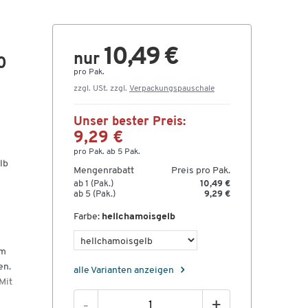
10,49 €
nur
0
pro Pak.
zzgl. USt. zzgl.
Verpackungspauschale
Unser bester Preis:
9,29 €
pro Pak. ab 5 Pak.
lb
Mengenrabatt
Preis pro Pak.
ab 1 (Pak.)
10,49 €
ab 5 (Pak.)
9,29 €
Farbe:
hellchamoisgelb
em
en.
alle Varianten anzeigen
Mit
-
+