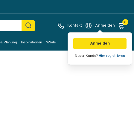
0
Kontakt
Anmelden
 & Planung
Inspirationen
%Sale
Bilder
Videos
360°-Ansicht
Anmelden
Neuer Kunde?
Hier registrieren