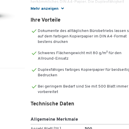
herkömmliches DIN A4-Papier. Die Duplexfähigkeit
erlaubt problemloses, beidseitiges Bedrucken.
Mehr anzeigen
Farbiges Druckerpapier verleiht Ihrem Anliegen einen
Ihre Vorteile
besonderen Charakter. Nutzen Sie diesen attraktiven
Dokumente des alltäglichen Bürobetriebs lassen s
Pastellton zum Beispiel für eine geschäftliche
auf dem farbigen Kopierpapier im DIN A4-Format
Werbebotschaft. Im Zusammenspiel mit dunkel
bestens drucken
gedrucktem Text bietet er einen scharfen Kontrast,
sodass die Botschaften sehr gut lesbar bleiben.
Schweres Flächengewicht mit 80 g/m² für den
Allround-Einsatz
Eigenschaften wie höhere Papierdicke und ein
überdurchschnittliches Volumen verleihen dem Papie
Duplexfähiges farbiges Kopierpapier für beidseiti
eine ordentliche Steifigkeit sowie Biegefestigkeit.
Bedrucken
Gemeinsam mit der gleichmäßigen Blattbildung sind s
Bei geringem Bedarf sind Sie mit 500 Blatt immer
von Vorteil für eine besonders gute Planlage und
vorbereitet
reibungslose Durchlauffähigkeit in allen gängigen
Druckern. Dadurch bewältigen Sie auch hohe
Technische Daten
Druckaufkommen im arbeitsreichen Büroalltag ohne
Schwierigkeiten.
Allgemeine Merkmale
Betriebe, Kanzleien oder Behörden kennen Sie: Die
Anzahl Blatt [St.]
500