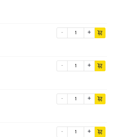
-
+
-
+
-
+
-
+