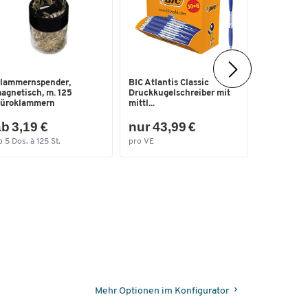
Ablagekor
lammernspender,
BIC Atlantis Classic
für Format
agnetisch, m. 125
Druckkugelschreiber mit
Besc...
üroklammern
mittl...
b 3,19 €
nur 43,99 €
nur 12,
b 5 Dos. à 125 St.
pro VE
pro Pak.
Mehr Optionen im Konfigurator