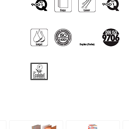
Papiereigenschaften & Gütesiegel:
Format: DIN A4
Grammatur: 80 g/m²
Volumen: 1,31 cm³/g
Farbe: hellchamoisgelb
Verpackungseinheit: 1 Paket = 500 Blatt
Zertifikate: Blauer Engel, ISO 14001, ISO 9001, D
6738