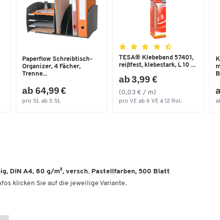
TESA® Klebeband 57401,
Paperflow Schreibtisch-
K
reißfest, klebestark, L 10 ...
Organizer, 4 Fächer,
m
Trenne...
B
ab 3,99 €
ab 64,99 €
a
(0,03 € / m)
pro St. ab 5 St.
pro VE ab 6 VE à 12 Rol.
a
, DIN A4, 80 g/m², versch. Pastellfarben, 500 Blatt
fos klicken Sie auf die jeweilige Variante.