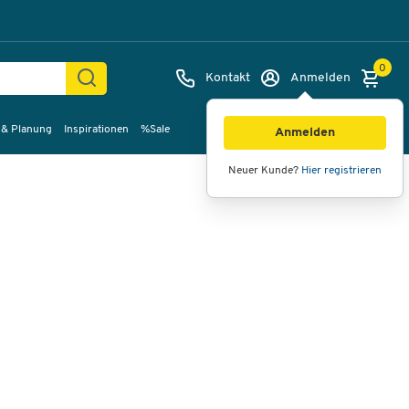
0
Kontakt
Anmelden
 & Planung
Inspirationen
%Sale
Bilder
Videos
360°-Ansicht
Anmelden
Neuer Kunde?
Hier registrieren