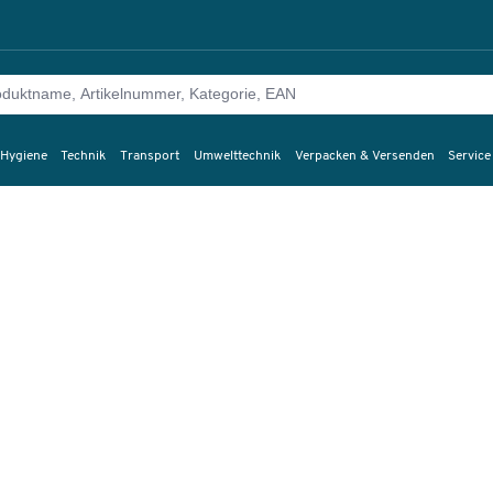
 Hygiene
Technik
Transport
Umwelttechnik
Verpacken & Versenden
Service