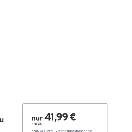
41,99 €
nur
au
pro St.
zzgl. USt. zzgl.
Verpackungspauschale