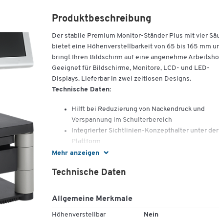
Produktbeschreibung
Der stabile Premium Monitor-Ständer Plus mit vier Sä
bietet eine Höhenverstellbarkeit von 65 bis 165 mm u
bringt Ihren Bildschirm auf eine angenehme Arbeitshö
Geeignet für Bildschirme, Monitore, LCD- und LED-
Displays. Lieferbar in zwei zeitlosen Designs.
Technische Daten:
Hilft bei Reduzierung von Nackendruck und
Verspannung im Schulterbereich
Integrierter Sichtlinien-Konzepthalter unter der
Plattform
Bequemes Kabelführungssystem
Mehr anzeigen
Höhe in 5 Stufen zwischen 64 und 165 mm
Technische Daten
verstellbar
Tragfähigkeit: bis 36 kg
51 mm hohe Schublade für Papier oder Utensili
Allgemeine Merkmale
Hergestellt aus 100 % recyceltem Kunststoff
Höhenverstellbar
Nein
Maße: B 333 x T 337 x H 166 mm