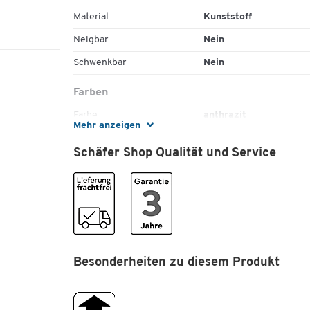
Material
Kunststoff
Neigbar
Nein
Schwenkbar
Nein
Farben
Farbe
anthrazit
Mehr anzeigen
Maße
Schäfer Shop Qualität und Service
Breite [mm]
333
Höhe [mm]
166
Besonderheiten zu diesem Produkt