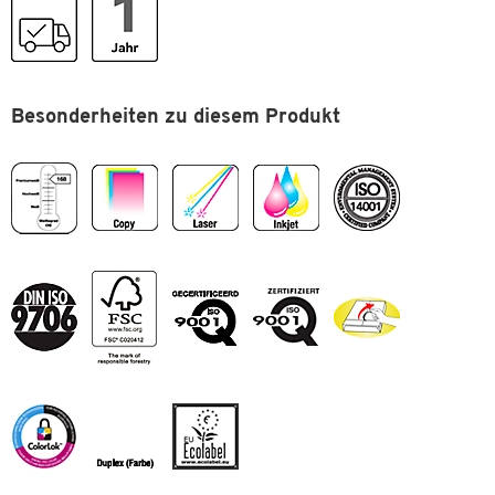
VE
1 Paket = 500 Blatt
Duplexdruck geeignet
Weißegrad
CIE 168 hochweiß
Papiereigenschaften & Gütesiegel
:
Zertifikate
ISO 9001, ISO 9706, EN 12281,
ISO 14001, OHSAS 18001, ECF,
Format: DIN A4
Besonderheiten zu diesem Produkt
EU-Blume, FSC, ColorLok
Grammatur: 90 g/m²
Volumen: 1,09 cm³/g
Maße
Weißegrad: CIE 168 hochweiß
Farbe: hochweiß
Format (DIN)
A4
Opazität: 92%
Oberfläche: gestrichen
Verpackungseinheit: 1 Paket = 500 Blatt
Zertifikate: ISO 9001, ISO 9706, EN 12281, ISO 14001, OHSAS
18001, ECF, EU-Blume, FSC
Zum Zoomen doppeltippen