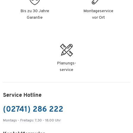
Kopierpapier Hewlett Packard ColorChoice, DIN
Bis zu 30 Jahre
Montageservice
A3, 100 g/m², hochweiß, 500 Blatt
Garantie
vor Ort
Artikelnummer: 171326
-
+
33,99 €
Kopierpapier Hewlett Packard ColorChoice, DIN
A3, 100 g/m², hochweiß, 2000 Blatt
Planungs-
Artikelnummer: 171327
service
135,00 €
-
+
ab
31,25 €
pro 500 Bl. ab 2
Ktn. à 4 x 500 Bl.
Service Hotline
Kopierpapier Hewlett Packard ColorChoice, DIN
(02741) 286 222
A4, 120 g/m², hochweiß, 250 Blatt
Artikelnummer: 171328
Montags - Freitags: 7.30 - 18.00 Uhr
-
+
9,99 €