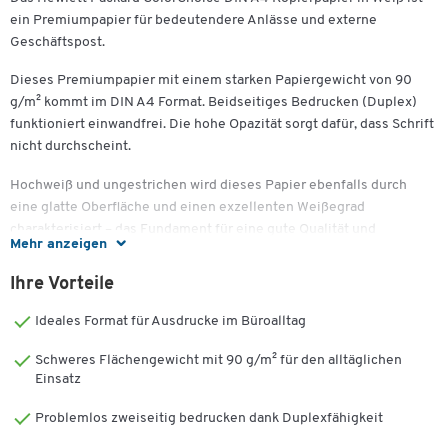
ein Premiumpapier für bedeutendere Anlässe und externe
Geschäftspost.
Dieses Premiumpapier mit einem starken Papiergewicht von 90
g/m² kommt im DIN A4 Format. Beidseitiges Bedrucken (Duplex)
funktioniert einwandfrei. Die hohe Opazität sorgt dafür, dass Schrift
nicht durchscheint.
Hochweiß und ungestrichen wird dieses Papier ebenfalls durch
eine glatte Oberfläche und einen exzellenten Weißegrad
charakterisiert – das Fundament für eine gute Qualität und
Mehr anzeigen
ausgezeichnete Druckresultate. Das Plus an kräftigen Farben,
tiefem Schwarz und schneller Trocknung: Das Qualitätsmerkmal
Ihre Vorteile
ColorLok® holt aus Ihren Druckergebnissen das Beste heraus.
Gerade Broschüren, Werbesendungen oder Verträge sollten auf
Ideales Format für Ausdrucke im Büroalltag
erstklassigem Papier gedruckt werden.
Schweres Flächengewicht mit 90 g/m² für den alltäglichen
Gute Laufeigenschaften und eine ordentliche Planlage sind
Einsatz
maßgeblich an der Druckqualität beteiligt. Das ColorChoice
Problemlos zweiseitig bedrucken dank Duplexfähigkeit
garantiert einen einwandfreien Betrieb.