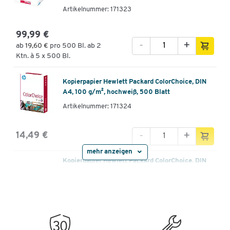
Artikelnummer: 171323
99,99 €
-
+
ab
19,60 €
pro 500 Bl. ab 2
Ktn. à 5 x 500 Bl.
Kopierpapier Hewlett Packard ColorChoice, DIN
A4, 100 g/m², hochweiß, 500 Blatt
Artikelnummer: 171324
-
+
14,49 €
mehr anzeigen
Kopierpapier Hewlett Packard ColorChoice, DIN
A4, 100 g/m², hochweiß, 2500 Blatt
Artikelnummer: 171325
67,99 €
-
+
ab
13,00 €
pro 500 Bl. ab 2
Ktn. à 5 x 500 Bl.