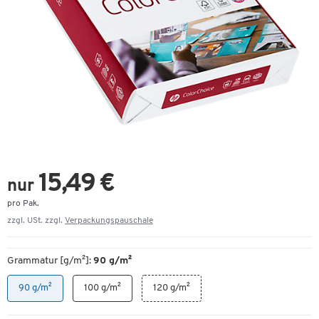
15,49 €
nur
pro Pak.
zzgl. USt. zzgl.
Verpackungspauschale
Grammatur [g/m²]:
90 g/m²
90 g/m²
100 g/m²
120 g/m²