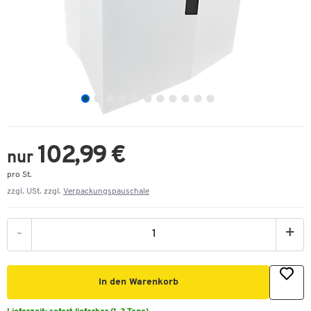
102,99 €
nur
pro St.
zzgl. USt. zzgl.
Verpackungspauschale
-
+
In den Warenkorb