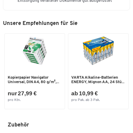
Entsorgung veralteter Dokumente gut ausgerüstet
fachgerechten Entsorgung zu.
Separates CD-Schneidwerk
Ja
Auf unserer Shop-Seite
"Recycling, Entsorgung und
Sicherheitsstufe
P-4
Rücknahmepflicht von Elektroaltgeräten"
erhalten
Unsere Empfehlungen für Sie
Spannung [V]
220 - 240
Sie wichtige Informationen über Ihre Möglichkeiten zur
Altgeräteentsorgung.
Start-/Stopp-Automatik
Ja
Tiefe [mm]
245
Umweltsiegel
Nein
Maße
Breite [mm]
345
Kopierpapier Navigator
VARTA Alkaline-Batterien
Universal, DIN A4, 80 g/m²,...
ENERGY, Mignon AA, 24 Stü...
nur 27,99 €
ab 10,99 €
pro Ktn.
pro Pak. ab 3 Pak.
Zubehör