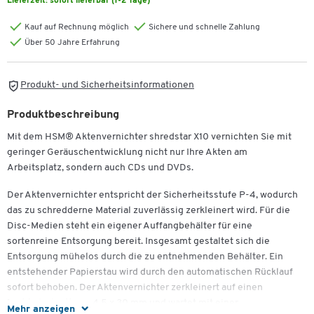
Lieferzeit:
sofort lieferbar (1-2 Tage)
Kauf auf Rechnung möglich
Sichere und schnelle Zahlung
Über 50 Jahre Erfahrung
Produkt- und Sicherheitsinformationen
Produktbeschreibung
Mit dem HSM
®
Aktenvernichter shredstar X10 vernichten Sie mit
geringer Geräuschentwicklung nicht nur Ihre Akten am
Arbeitsplatz, sondern auch CDs und DVDs.
Der Aktenvernichter entspricht der Sicherheitsstufe P-4, wodurch
das zu schredderne Material zuverlässig zerkleinert wird. Für die
Disc-Medien steht ein eigener Auffangbehälter für eine
sortenreine Entsorgung bereit. Insgesamt gestaltet sich die
Entsorgung mühelos durch die zu entnehmenden Behälter. Ein
entstehender Papierstau wird durch den automatischen Rücklauf
sofort behoben. Der Aktenvernichter zerkleinert auf einen
Partikelschnitt von 4,5 x 30 mm und wartet mit einer
Mehr anzeigen