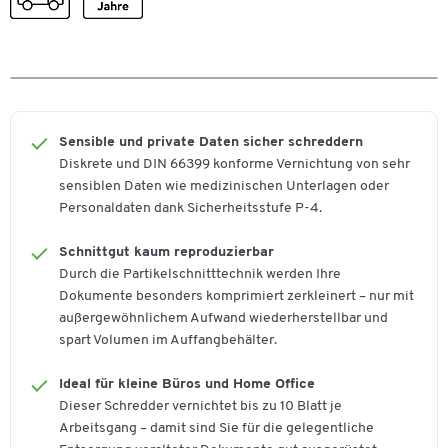
Eingabebreite: 220 mm
Heft- und Büroklammern
Schnittleistung: max. 10 Blatt
Geräuschpegel im Leerlauf
58
Schnittgeschwindigkeit: 42 mm/s
[db(A)]
Partikelschnitt 4,5 x 30 mm
Volumen: 20 l
Gewicht [kg]
6
Weitere Details:
Höhe [mm]
445
Sensible und private Daten sicher schreddern
Diskrete und DIN 66399 konforme Vernichtung von sehr
Leistung [W]
160
Geeignet für: Papier, CDs, DVDs, Kreditkarten, Büro- und
sensiblen Daten wie medizinischen Unterlagen oder
Heftklammern
Material
Kunststoff
Personaldaten dank Sicherheitsstufe P-4.
Sicherheitsstufe: P-4
Material Schneidwalzen
Stahl
Leistung/Spannung: 160 W / 220-240 V
Schnittgut kaum reproduzierbar
Maße: B 345 x T 245 x H 445 mm
Partikellänge [mm]
30
Durch die Partikelschnitttechnik werden Ihre
Gewicht: 6 kg
Dokumente besonders komprimiert zerkleinert – nur mit
Rücklaufschaltung
Ja
Farbe: weiß-silber
außergewöhnlichem Aufwand wiederherstellbar und
Schnittart
Partikelschnitt
spart Volumen im Auffangbehälter.
Möchten Sie ein altes Elektro- oder
Schnittbreite [mm]
4,5
Elektronikgerät kostenlos
Ideal für kleine Büros und Home Office
zurückgeben bzw. abholen lassen?
Schnittgeschwindigkeit [mm/s]
42
Dieser Schredder vernichtet bis zu 10 Blatt je
Gerne übernehmen wir dies für Sie und führen Ihr altes
Arbeitsgang – damit sind Sie für die gelegentliche
Schnittleistung [Bl.]
10
Elektro- oder Elektronikgerät einer umwelt- und