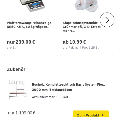
Plattformwaage Feinanzeige
Stapelschutzpyramide
DE60 K5 A, 60 kg Wägebe...
Grünmarie®, 3-D-Effekt,
mehrs...
nur 239,00 €
ab 10,99 €
pro St.
pro Pak. ab 4 Pak. à 25 St.
Zubehör
Rocholz Komplettpacktisch Basis System Flex,
2000 mm, 4 Ablageböden
Artikelnummer:
155340
nur 1.199,00 €
Zum Produkt