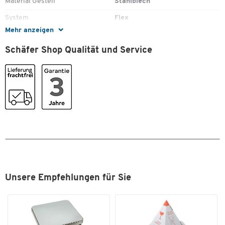
Material Gestell
Stahlblech
Inklusive Befestigungsmaterial und Bohrschablone
Zur Selbstmontage
System
Flex
Maße: B 100-242 x T 150 x H 320-545 mm
Mehr anzeigen
Tiefe [mm]
400
Gewicht: 2,8 kg
Schäfer Shop Qualität und Service
Farben
Farbe
weißaluminium RAL 9006
Zum Zoomen doppeltippen
Unsere Empfehlungen für Sie