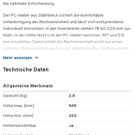
die optimale Entscheidung.
Der PC-Halter aus Stahlblech sichert die komfortable
Unterbringung der Rechnereinheit und lässt sich entsprechend
individuell einrichten. In der Innenbreite stehen 78 bis 220 mm zur
Wahl, in der Höhe lässt sich der PC-Halter zwischen 307 und 531
mm einstellen. Damit erhält die Rechnereinheit nicht nur einen
sicheren Stand, sondern auch in der ambitionierten Nutzung einen
passgenauen Rahmen. Montiert wird die Rechnerhalterung direkt
Mehr anzeigen
unter der Arbeitsplatte am Packtisch.
Technische Daten
Wir liefern die PC-Halterung für den Packtisch System Flex von
Rocholz zur Selbstmontage inklusive Montagematerial und
Allgemeine Merkmale
Bohrschablone. Damit erweitern Sie die Einsatzmöglichkeiten
moderner PC-Technik direkt am Arbeitsplatz im Versand.
Gewicht [kg]
2.8
Technische Details:
Höhe max. [mm]
545
Höhe min. [mm]
320
Material: Stahl
Farbe: Weißaluminium RAL 9006
Höhenverstellbar
Ja
Innenmaße flexibel: B 78 – 220 mm, H 307 -531 mm