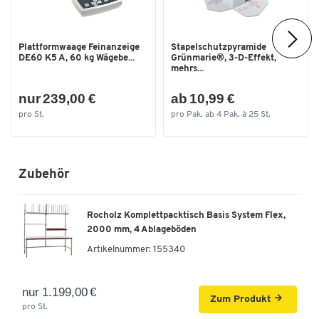
Plattformwaage Feinanzeige
Stapelschutzpyramide
DE60 K5 A, 60 kg Wägebe...
Grünmarie®, 3-D-Effekt,
mehrs...
nur 239,00 €
ab 10,99 €
pro St.
pro Pak. ab 4 Pak. à 25 St.
Zubehör
Rocholz Komplettpacktisch Basis System Flex,
2000 mm, 4 Ablageböden
Artikelnummer:
155340
nur 1.199,00 €
Zum Produkt
pro St.