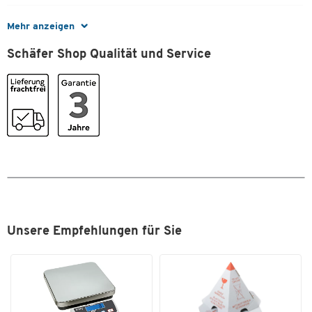
Neigungswinkel 0°, 10°, 20°
Maße
Mehr anzeigen
Maße: B 800 x T 200
Gewicht: 3,2 kg
Breite [mm]
800
Schäfer Shop Qualität und Service
Zum Zoomen doppeltippen
Unsere Empfehlungen für Sie