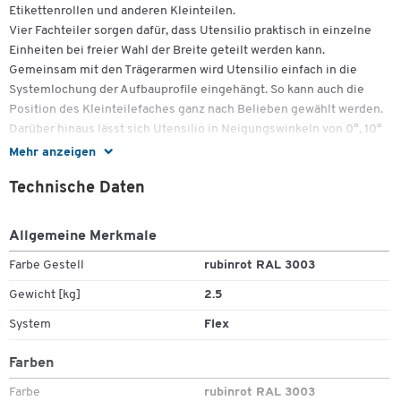
Etikettenrollen und anderen Kleinteilen.
Vier Fachteiler sorgen dafür, dass Utensilio praktisch in einzelne
Einheiten bei freier Wahl der Breite geteilt werden kann.
Gemeinsam mit den Trägerarmen wird Utensilio einfach in die
Systemlochung der Aufbauprofile eingehängt. So kann auch die
Position des Kleinteilefaches ganz nach Belieben gewählt werden.
Darüber hinaus lässt sich Utensilio in Neigungswinkeln von 0°, 10°
oder 20° punktgenau auf die ergonomischen Bedürfnisse
Mehr anzeigen
ausrichten.
Technische Daten
Wir liefern Utensilio mit den passenden Trägerarmen zur
Selbstmontage an den Anbauprofilen des Packtisch Systems Flex
von Rocholz entsprechend Ihrer Bestellung. Im Ergebnis erhalten
Allgemeine Merkmale
Sie eine sinnvolle Erweiterung für das Packtisch System Flex für
Farbe Gestell
rubinrot RAL 3003
ein noch effektiveres Arbeiten im Versand.
Technische Details:
Gewicht [kg]
2.5
Material: Stahl
System
Flex
Farbe Utensilio: Weißaluminium RAL 9006
Farbe Trägerarme: Rubinrot RAL 3003
Farben
Mit passenden Trägerarmen
Farbe
rubinrot RAL 3003
Inklusive vier Fachteiler