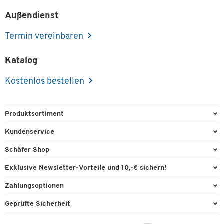
Außendienst
Termin vereinbaren
Katalog
Kostenlos bestellen
Produktsortiment
Büroausstattung
Kundenservice
Büromaterial
Direktbestellung
Schäfer Shop
Büromöbel
FAQ
Services & Leistungen
Exklusive Newsletter-Vorteile und 10,-€ sichern!
Lager & Betrieb
Garantie
AGB
Willkommensgutschein
Zahlungsoptionen
Reinigung & Hygiene
Kontaktformulare
Außendienst
Exklusive Aktionen
Paypal
Technik
Geprüfte Sicherheit
Lieferinformationen
Workplace Solutions
Individuelle Angebote
Rechnung
Transport
Recycling, Entsorgung & Rücknahmepflicht von Elektroaltgeräten