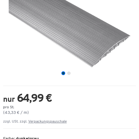
64,99 €
nur
pro St.
(43,33 € / m)
zzgl. USt. zzgl.
Verpackungspauschale
Farbe:
dunkelgrau