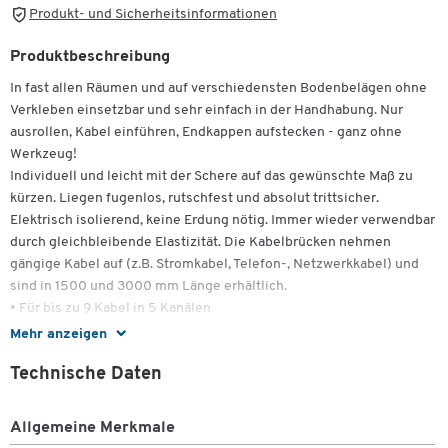
Produkt- und Sicherheitsinformationen
Produktbeschreibung
In fast allen Räumen und auf verschiedensten Bodenbelägen ohne
Verkleben einsetzbar und sehr einfach in der Handhabung. Nur
ausrollen, Kabel einführen, Endkappen aufstecken - ganz ohne
Werkzeug!
Individuell und leicht mit der Schere auf das gewünschte Maß zu
kürzen. Liegen fugenlos, rutschfest und absolut trittsicher.
Elektrisch isolierend, keine Erdung nötig. Immer wieder verwendbar
durch gleichbleibende Elastizität. Die Kabelbrücken nehmen
gängige Kabel auf (z.B. Stromkabel, Telefon-, Netzwerkkabel) und
sind in 1500 und 3000 mm Länge erhältlich.
• Für bis zu 9 Kabel in 5 Kanälen
• einheitliche Maße: B 150 x H 17 mm
Mehr anzeigen
• Lieferung im Koffer inkl. 2 Endkappen und Einfädelhilfe
Technische Daten
Einsatzbereiche
- Verkaufs- und Ausstellungsbereich
- Messe
Allgemeine Merkmale
- Konferenz- und Seminarräume