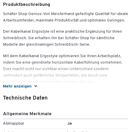
Produktbeschreibung
Schäfer Shop Genius: Von Meisterhand gefertigte Qualität für ideale
Arbeitsumfelder, maximale Produktivität und optimales Gelingen.
Der Kabelkanal Ergostyle ist eine praktische Ergänzung für Ihren
Schreibtisch. Sie erhalten ihn bei Schäfer Shop für sämtliche
Modelle der gleichnamigen Schreibtisch-Serie.
Mit dem Kabelkanal Ergostyle optimieren Sie Ihren Arbeitsplatz,
Zum Zoomen doppeltippen
indem Sie eine geordnete horizontale Kabelführung vornehmen.
Dies macht nicht nur sichtbar einen Unterschied sondern
verhindert auch gefährliche Stolperfallen, die durch lose
herumliegende Kabel entstehen können. Der aus
Mehr anzeigen
pulverbeschichtetem Stahl gefertigte Kabelkanal wird an der
Unterseite Ihrer Schreibtischplatte befestigt und lässt sich zur
Technische Daten
leichteren Handhabung in beide Richtungen aufklappen. Sie
erhalten ihn für sämtliche Schreibtischmodelle aus dem
Allgemeine Merkmale
Büromöbelprogramm, egal ob mit einer 90 Grad Winkelplatte, 135
Grad Freiformplatte, einer klassisch rechteckigen Form, mit oder
Abklappbar
Ja
ohne Ansatz.