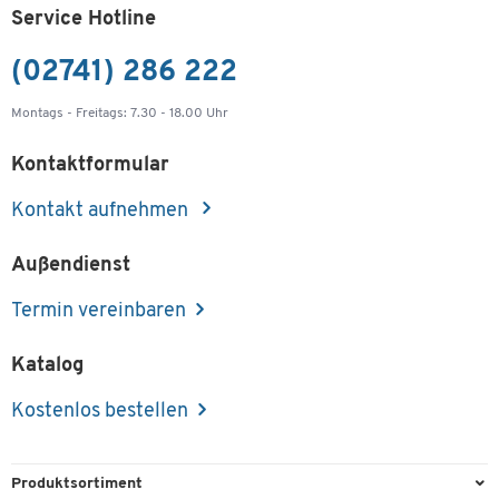
-
+
72,99 €
Service Hotline
(02741) 286 222
Schäfer Shop Genius Kabelkanal PLANOVA
ERGOSTYLE, 718 mm, für 1200er Tisch, weiß
Montags - Freitags: 7.30 - 18.00 Uhr
Artikelnummer: 107566
Kontaktformular
-
+
77,99 €
Kontakt aufnehmen
Schäfer Shop Genius Kabelkanal PLANOVA
ERGOSTYLE, 1138 mm, für 1600er Tisch, weiß
Außendienst
Artikelnummer: 107567
Termin vereinbaren
-
+
87,99 €
Katalog
Schäfer Shop Genius Kabelkanal PLANOVA
Kostenlos bestellen
ERGOSTYLE, 1338 mm, für 1800er Tisch, weiß
Artikelnummer: 107568
Produktsortiment