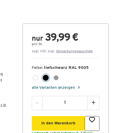
39,99 €
nur
pro St.
zzgl. USt. zzgl.
Verpackungspauschale
Farbe:
tiefschwarz RAL 9005
ng
it
alle Varianten anzeigen
-
+
z.B.
In den Warenkorb