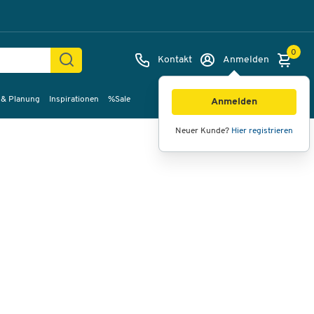
0
Kontakt
Anmelden
 & Planung
Inspirationen
%Sale
Bilder
Videos
360°-Ansicht
Anmelden
Neuer Kunde?
Hier registrieren