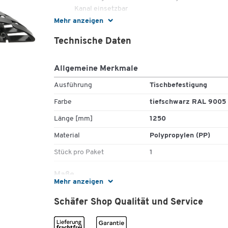
Kanal einsetzbar
Set bestehend aus: ca. 1250 mm (42 Glieder)
Mehr anzeigen
Kabelschlange™, Tischbefestigung, Easy-Clip-L
Technische Daten
Bodenauslass-Anschluss
Allgemeine Merkmale
*Easy-Zip: Werkzeugfreie Kabel-Installation wie be
einem Reißverschluss
Ausführung
Tischbefestigung
Farbe
tiefschwarz RAL 9005
Länge [mm]
1250
Material
Polypropylen (PP)
Stück pro Paket
1
Maße
Mehr anzeigen
Breite [mm]
90
Schäfer Shop Qualität und Service