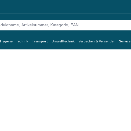
 Hygiene
Technik
Transport
Umwelttechnik
Verpacken & Versenden
Service