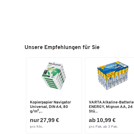
Unsere Empfehlungen für Sie
Kopierpapier Navigator
VARTA Alkaline-Batteri
Universal, DIN A4, 80
ENERGY, Mignon AA, 24
g/m²,...
Stü...
nur 27,99 €
ab 10,99 €
pro Ktn.
pro Pak. ab 3 Pak.