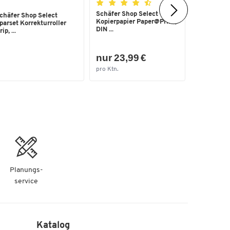
Schäfer Shop Select
chäfer Shop Select
Permanent
Kopierpapier Paper@Print,
parset Korrekturroller
Rundspitze
DIN ...
ip, ...
1...
nur 23,99 €
nur 7,9
pro Ktn.
pro Pak.
Planungs-
service
Katalog