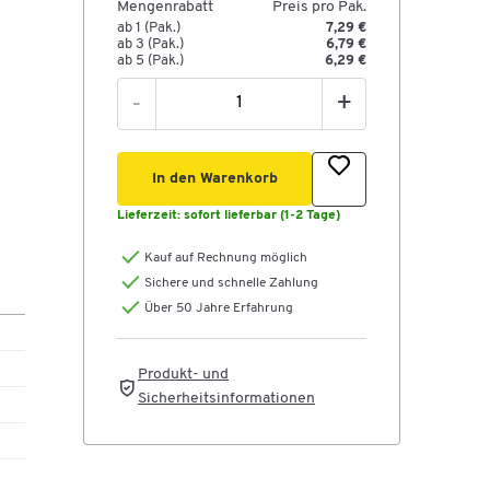
Mengenrabatt
Preis pro Pak.
ab 1 (Pak.)
7,29 €
ab 3 (Pak.)
6,79 €
ab 5 (Pak.)
6,29 €
-
+
In den Warenkorb
Lieferzeit:
sofort lieferbar (1-2 Tage)
Kauf auf Rechnung möglich
Sichere und schnelle Zahlung
Über 50 Jahre Erfahrung
Produkt- und
Sicherheitsinformationen