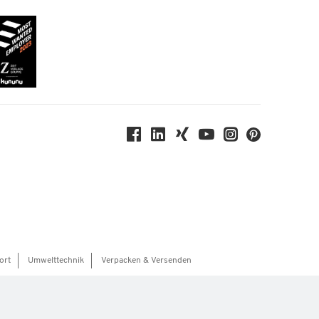
ort
Umwelttechnik
Verpacken & Versenden