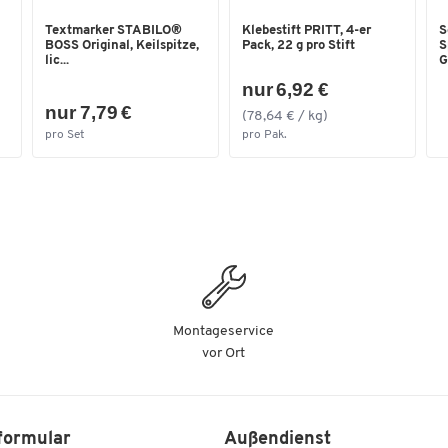
Textmarker STABILO®
Klebestift PRITT, 4-er
S
BOSS Original, Keilspitze,
Pack, 22 g pro Stift
S
lic...
Gr
nur 6,92 €
nur 7,79 €
(78,64 € / kg)
pro Set
pro Pak.
Montageservice
vor Ort
formular
Außendienst