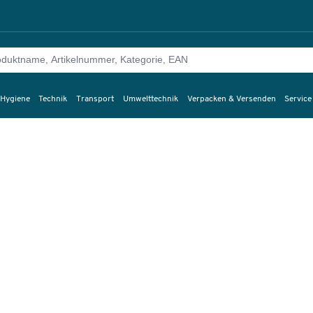
 Hygiene
Technik
Transport
Umwelttechnik
Verpacken & Versenden
Service