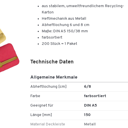
aus stabilem, umweltfreundlichem Recycling-
Karton
Heftmechanik aus Metall
Abheftlochung 6 und 8 cm
Maße: DIN A5 150/38 mm
farbsortiert
200 Stück = 1 Paket
Technische Daten
Allgemeine Merkmale
Abheftlochung [cm]
6/8
Farbe
farbsortiert
Geeignet für
DIN A5
Länge [mm]
150
Material Deckleiste
Metall