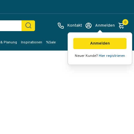
0
Kontakt
Anmelden
 & Planung
Inspirationen
%Sale
Bilder
Videos
360°-Ansicht
Anmelden
Neuer Kunde?
Hier registrieren