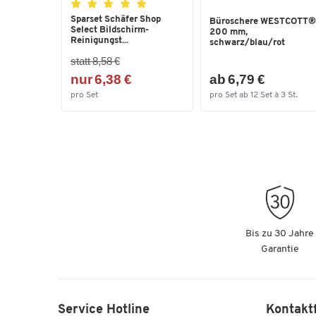
Sparset Schäfer Shop
Büroschere WESTCOTT®
Select Bildschirm-
200 mm,
Reinigungst...
schwarz/blau/rot
statt 8,58 €
nur 6,38 €
ab 6,79 €
pro Set
pro Set ab 12 Set à 3 St.
Bis zu 30 Jahre
Garantie
Service Hotline
Kontakt