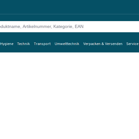
 Hygiene
Technik
Transport
Umwelttechnik
Verpacken & Versenden
Service