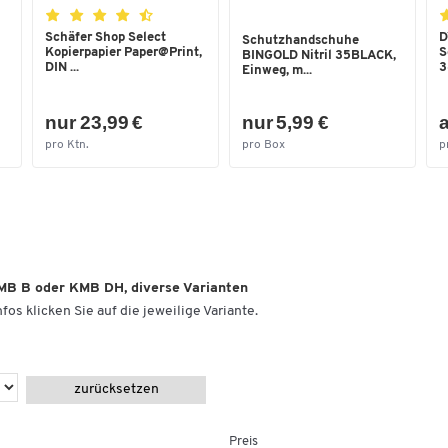
Nestbar
Ja
Schäfer Shop Select
D
Schutzhandschuhe
Oberfläche
glatt
Kopierpapier Paper@Print,
S
BINGOLD Nitril 35BLACK,
DIN ...
3
Einweg, m...
Recyclebar
Ja
Serie
KMB-B 422
nur 23,99 €
nur 5,99 €
a
pro Ktn.
pro Box
p
Stapelbar
Ja
Temperaturformbeständigkeit
40
bis [°C]
Temperaturformbeständigkeit
-20
von [°C]
MB B oder KMB DH, diverse Varianten
Tiefe [mm]
407
fos klicken Sie auf die jeweilige Variante.
Tragkraft [kg]
15
Traglast [kg]
15
zurücksetzen
Wandkonstruktion
geschlossen
Maße
Preis