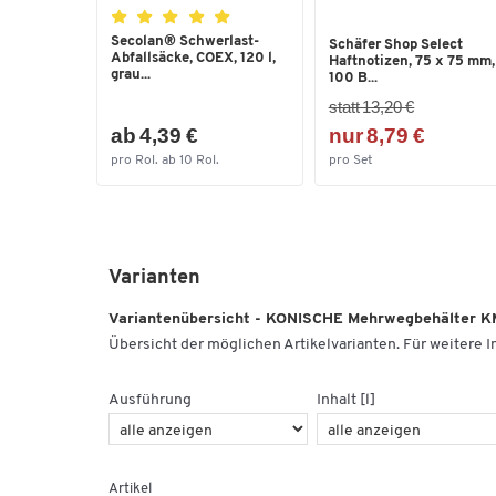
Secolan® Schwerlast-
Schäfer Shop Select
Abfallsäcke, COEX, 120 l,
Haftnotizen, 75 x 75 mm,
grau...
100 B...
statt 13,20 €
ab 4,39 €
nur 8,79 €
pro Rol. ab 10 Rol.
pro Set
Varianten
Variantenübersicht - KONISCHE Mehrwegbehälter K
Übersicht der möglichen Artikelvarianten. Für weitere In
Ausführung
Inhalt [l]
Artikel