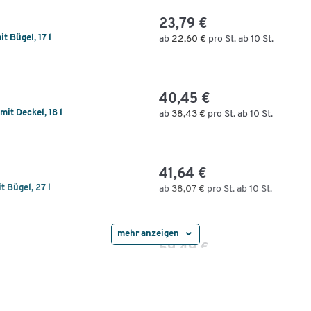
Breite [mm]
299
23,79 €
Innenbreite [mm]
235
 Bügel, 17 l
ab
22,60 €
pro St. ab 10 St.
Innenhöhe [mm]
208
40,45 €
t Deckel, 18 l
ab
38,43 €
pro St. ab 10 St.
41,64 €
 Bügel, 27 l
ab
38,07 €
pro St. ab 10 St.
mehr anzeigen
59,49 €
t Deckel, 29 l
ab
56,51 €
pro St. ab 10 St.