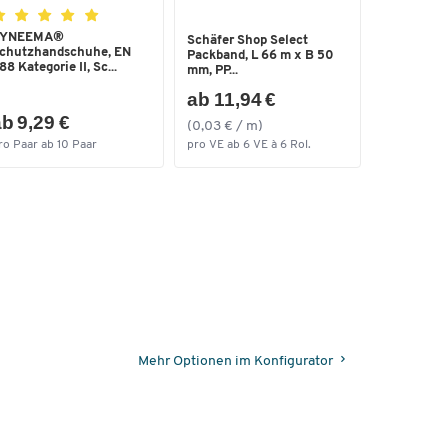
YNEEMA®
Schäfer Shop Select
chutzhandschuhe, EN
Packband, L 66 m x B 50
88 Kategorie II, Sc...
mm, PP...
ab 11,94 €
b 9,29 €
(0,03 € / m)
ro Paar ab 10 Paar
pro VE ab 6 VE à 6 Rol.
Mehr Optionen im Konfigurator