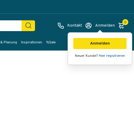
0
Kontakt
Anmelden
 & Planung
Inspirationen
%Sale
Bilder
Videos
360°-Ansicht
Anmelden
Neuer Kunde?
Hier registrieren