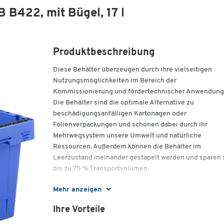
B422, mit Bügel, 17 l
Produktbeschreibung
Diese Behälter überzeugen durch ihre vielseitigen
Nutzungsmöglichkeiten im Bereich der
Kommissionierung und fördertechnischer Anwendung
Die Behälter sind die optimale Alternative zu
beschädigungsanfälligen Kartonagen oder
Folienverpackungen und schonen dabei durch ihr
Mehrwegsystem unsere Umwelt und natürliche
Ressourcen. Außerdem können die Behälter im
Leerzustand ineinander gestapelt werden und sparen 
bis zu 75 % Transportvolumen.
Beide Behälter-Varianten:
Mehr anzeigen
Temperaturbeständig von -20° bis +40°C
Ihre Vorteile
Erhältlich in verschiedenen Ausführungen