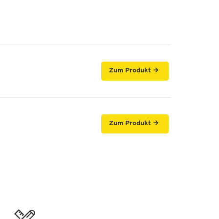
-
+
-
+
Zum Produkt
-
+
Zum Produkt
-
+
-
+
-
+