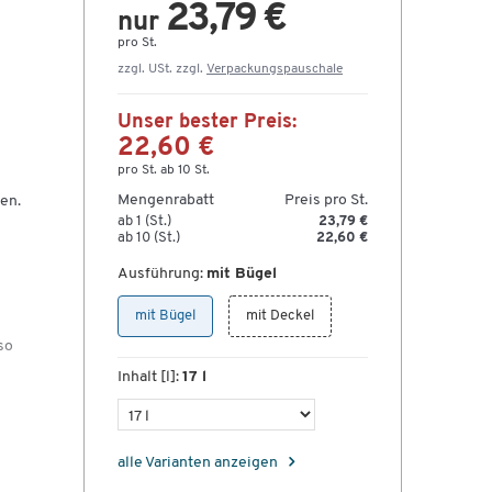
23,79 €
nur
pro St.
zzgl. USt. zzgl.
Verpackungspauschale
Unser bester Preis:
22,60 €
pro St. ab 10 St.
Mengenrabatt
Preis pro St.
en.
ab 1 (St.)
23,79 €
ab 10 (St.)
22,60 €
Ausführung:
mit Bügel
mit Bügel
mit Deckel
so
Inhalt [l]:
17 l
alle Varianten anzeigen