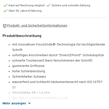
Kauf auf Rechnung möglich
Sichere und schnelle Zahlung
Über 50 Jahre Erfahrung
Produkt- und Sicherheitsinformationen
Produktbeschreibung
mit innovativer ViscoGlide®-Technologie für leichtgleitende
Schrift
sofortiges Anschreiben durch "Direct2Point"-Schreibspitze
schnelle Trockenzeit (kein Verschmieren der Schrift)
gummierte Griffzone
hohe Schreibleistung
Schreibfarbe: Schwarz
wasserfest und lichtecht (dokumentenecht nach ISO 12757-
2)
Strichstärke XB = 1,4 mm
5er-Set
: 2 x schwarz und blau, 1 x rot
Mehr anzeigen
8er-Set
: farbsortiert