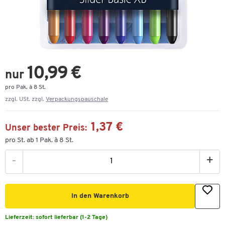
10,99 €
nur
pro Pak. à 8 St.
zzgl. USt. zzgl.
Verpackungspauschale
1,37 €
Unser bester Preis:
pro St. ab 1 Pak. à 8 St.
-
+
In den Warenkorb
Lieferzeit:
sofort lieferbar (1-2 Tage)