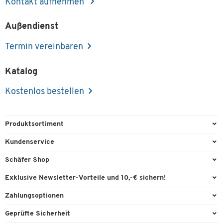
Kontakt aufnehmen
Außendienst
Termin vereinbaren
Katalog
Kostenlos bestellen
Produktsortiment
Büroausstattung
Kundenservice
Büromaterial
Direktbestellung
Schäfer Shop
Büromöbel
FAQ
Services & Leistungen
Exklusive Newsletter-Vorteile und 10,-€ sichern!
Lager & Betrieb
Garantie
AGB
Willkommensgutschein
Zahlungsoptionen
Reinigung & Hygiene
Kontaktformulare
Außendienst
Exklusive Aktionen
Paypal
Technik
Geprüfte Sicherheit
Lieferinformationen
Workplace Solutions
Individuelle Angebote