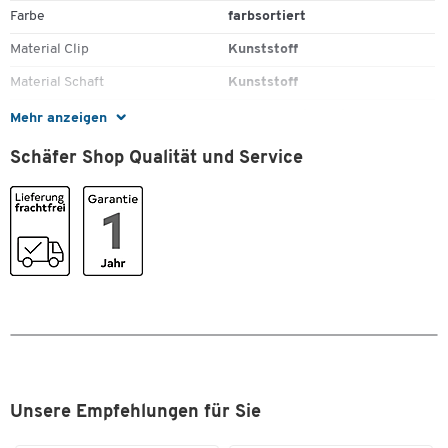
Farbe
farbsortiert
Material Clip
Kunststoff
Material Schaft
Kunststoff
Zum Zoomen doppeltippen
Minentyp
Kugelschreibermine
Mehr anzeigen
Nachfüllbar
Ja
Schäfer Shop Qualität und Service
Schriftfarbe
schwarz
Strichbreite [mm]
1,4
Stück pro Paket
8
Typ
8er-Set
Unsere Empfehlungen für Sie