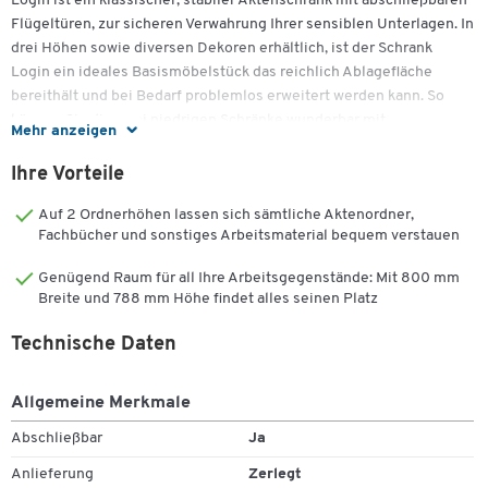
Login ist ein klassischer, stabiler Aktenschrank mit abschließbaren
Flügeltüren, zur sicheren Verwahrung Ihrer sensiblen Unterlagen. In
drei Höhen sowie diversen Dekoren erhältlich, ist der Schrank
Login ein ideales Basismöbelstück das reichlich Ablagefläche
bereithält und bei Bedarf problemlos erweitert werden kann. So
können Sie die zwei niedrigen Schränke wunderbar mit
Mehr anzeigen
Aufsatzelementen der Serie Login kombinieren, um individuellen
Stauraum nach Ihren Bedürfnissen zu schaffen.
Ihre Vorteile
Durch zusätzliche Schränke und Regale erweitert, lassen sich mit
Auf 2 Ordnerhöhen lassen sich sämtliche Aktenordner,
dem Schrank Login sogar komplexe Schrankwände kreieren, die
Fachbücher und sonstiges Arbeitsmaterial bequem verstauen
auch als Raumteiler freistehen können, da das komplette System
Genügend Raum für all Ihre Arbeitsgegenstände: Mit 800 mm
über 18 mm starke Rückwände verfügt.
Breite und 788 mm Höhe findet alles seinen Platz
Wichtige Details:
Technische Daten
Abschließbarer Schrank Login in drei Größen erhältlich
Wahlweise für 2, 4 oder 6 Ordnerhöhen
Allgemeine Merkmale
Schloss zur Zentralverriegelung mit Kippschlüssel
Abschließbar
Ja
Feste Rückwand zur freistehenden Nutzung
18 mm Plattenstärke mit 2 mm PVC-Umleimer
Anlieferung
Zerlegt
Aus strapazierfähigen, melaminharzbeschichteten