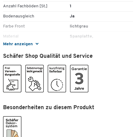
Anzahl Fachböden [St.]
1
Dreischichtplatten
Teilweise durch Aufsatzelemente erweiterbar
Bodenausgleich
Ja
Silberfarbene Metallgriffe
Farbe Front
lichtgrau
Bestandteil des umfangreichen Büromöbelprogramms Login
Montage: leichte Selbstmontage
Material
Spanplatte,
Farbe: diverse Varianten zur Auswahl
melaminharzbeschichtet
Mehr anzeigen
Maße: B 800 x T 420 mm
Material Türen
Spanplatte, Spanplatte,
H 788 mm (2 OH)
Schäfer Shop Qualität und Service
melaminharzbeschichtet
1514 mm (4 OH)
2240 mm (6 OH)
Ordnerhöhe [OH]
2
angegebene Höhe inklusive 44 mm Fußgleiter
SCHÄFER Dekorsystem
Ja
Sichtrückwand
Ja
Typ
Schrank
Besonderheiten zu diesem Produkt
Farben
Farbe
lichtgrau/lichtgrau
Farbe Korpus
lichtgrau