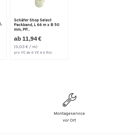
Schäfer Shop Select
,
Packband, L 66 m x B 50
mm, PP...
ab 11,94 €
(0,03 € / m)
pro VE ab 6 VE à 6 Rol.
Montageservice
vor Ort