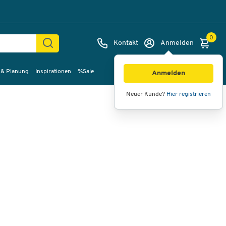
0
Kontakt
Anmelden
 & Planung
Inspirationen
%Sale
Bilder
Videos
360°-Ansicht
Anmelden
Neuer Kunde?
Hier registrieren