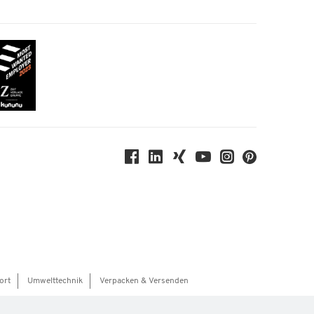
ort
Umwelttechnik
Verpacken & Versenden