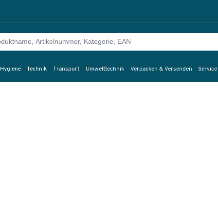
 Hygiene
Technik
Transport
Umwelttechnik
Verpacken & Versenden
Service