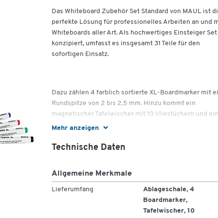
Das Whiteboard Zubehör Set Standard von MAUL ist d
perfekte Lösung für professionelles Arbeiten an und m
Whiteboards aller Art. Als hochwertiges Einsteiger Set
konzipiert, umfasst es insgesamt 31 Teile für den
sofortigen Einsatz.
Dazu zählen 4 farblich sortierte XL-Boardmarker mit e
Rundspitze von 2 bis 2,5 mm. Hinzu kommt ein
magnetischer Tafelwischer mit 10 Vliestüchern und ei
Flasche Reinigungsspray mit 125 ml Inhalt.
Mehr anzeigen
Technische Daten
Dank der 10 farblich in Grau gehaltenen Rundmagnete
Allgemeine Merkmale
sowie den 5 farblich sortierten Rundmagneten könne
Sie zudem umgehend Bilder oder Notizblätter an dem
Lieferumfang
Ablageschale, 4
Whiteboard befestigen. Die Rundmagnete des
Boardmarker,
Whiteboard Zubehör Sets Standard von MAUL besitze
Tafelwischer, 10
einen Durchmesser von jeweils 32 mm.