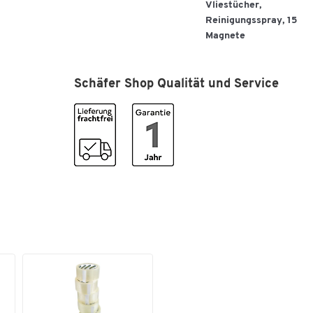
Vliestücher,
Reinigungsspray, 15
Magnete
Weitere Details:
Schäfer Shop Qualität und Service
Hochwertiges, 31 Teile umfassendes Whiteboar
Zubehör Set
Für alle Arten von Whiteboards geeignet
4 farblich sortierte XL-Boardmarker (Rundspitz
2,5 mm)
1 magnetischer Tafelwischer
10 Vliestücher
1 Flasche Reinigungsspray, Inhalt 125 ml
10 graue Rundmagnete (ø jeweils 32 mm)
5 farblich sortierte Rundmagnete (ø jeweils 32
mm)