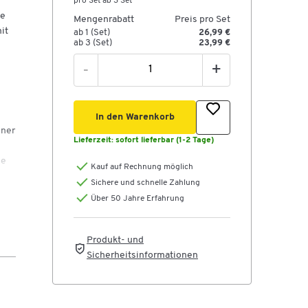
pro Set ab 3 Set
ie
Mengenrabatt
Preis pro Set
it
ab 1 (Set)
26,99 €
ab 3 (Set)
23,99 €
-
+
In den Warenkorb
iner
Lieferzeit:
sofort lieferbar (1-2 Tage)
ne
Kauf auf Rechnung möglich
Sichere und schnelle Zahlung
Über 50 Jahre Erfahrung
Produkt- und
n
Sicherheitsinformationen
n