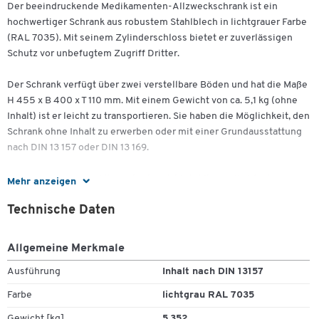
Der beeindruckende Medikamenten-Allzweckschrank ist ein
hochwertiger Schrank aus robustem Stahlblech in lichtgrauer Farbe
(RAL 7035). Mit seinem Zylinderschloss bietet er zuverlässigen
Schutz vor unbefugtem Zugriff Dritter.
Der Schrank verfügt über zwei verstellbare Böden und hat die Maße
H 455 x B 400 x T 110 mm. Mit einem Gewicht von ca. 5,1 kg (ohne
Inhalt) ist er leicht zu transportieren. Sie haben die Möglichkeit, den
Schrank ohne Inhalt zu erwerben oder mit einer Grundausstattung
nach DIN 13 157 oder DIN 13 169.
Der Medikamenten-Allzweckschrank bietet Ihnen die ideale
Mehr anzeigen
Lösung zur sicheren Aufbewahrung von Medikamenten.
Technische Daten
Medikamenten-Allzweckschrank:
Allgemeine Merkmale
Verschließbar (Zylinderschloß)
2 verstellbare Böden
Zum Zoomen doppeltippen
Ausführung
Inhalt nach DIN 13157
Maße: H 455 x B 400 x T 110 mm
Farbe
lichtgrau RAL 7035
Gewicht: ca. 5,1 kg, ohne Inhalt
Material: Stahlblech
Gewicht [kg]
5,352