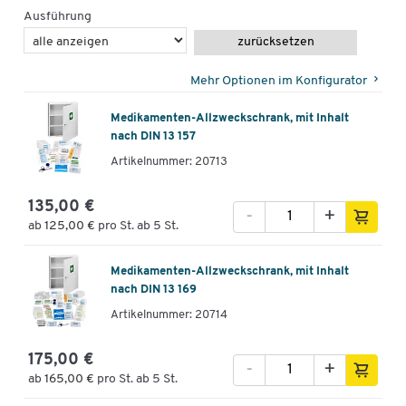
verschiedenster Produkte, sondern überzeugt vor allem auch mit
Ausführung
ihrer 100%igen Schäfer Shop-Qualität.
zurücksetzen
Eine Qualität, die bleibt - das versprechen wir Ihnen.
Mehr Optionen im Konfigurator
Deshalb erhöhen wir bei 5.000 Artikeln unsere Garantie dauerhaft
von 10 auf 30 Jahre!
Medikamenten-Allzweckschrank, mit Inhalt
nach DIN 13 157
Investieren Sie jetzt in Ausstattung nicht nur für heute,
Artikelnummer: 20713
sondern für die kommenden Jahrzehnte.
135,00 €
-
+
ab
125,00 €
pro St. ab 5 St.
Medikamenten-Allzweckschrank, mit Inhalt
nach DIN 13 169
Artikelnummer: 20714
175,00 €
-
+
ab
165,00 €
pro St. ab 5 St.