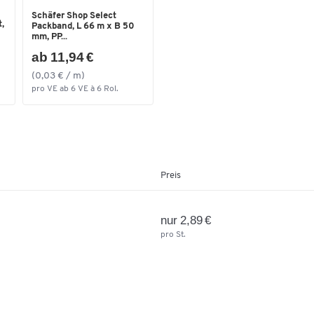
Schäfer Shop Select
,
Packband, L 66 m x B 50
mm, PP...
ab 11,94 €
(0,03 € / m)
pro VE ab 6 VE à 6 Rol.
Preis
nur 2,89 €
pro St.