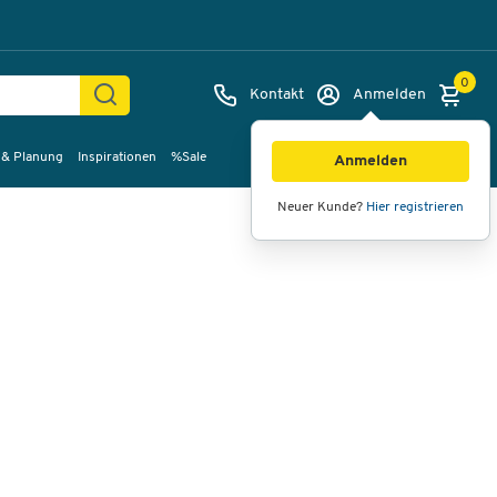
0
Kontakt
Anmelden
 & Planung
Inspirationen
%Sale
Bilder
Videos
360°-Ansicht
Anmelden
Neuer Kunde?
Hier registrieren