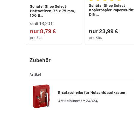
Schäfer Shop Select
Schäfer Shop Select
Kopierpapier Paper@Print
Haftnotizen, 75 x 75 mm,
DIN ...
100 B...
statt 13,20 €
nur 8,79 €
nur 23,99 €
pro Set
pro Ktn.
Zubehör
Artikel
Ersatzscheibe für Notschlüsselkasten
Artikelnummer:
24334