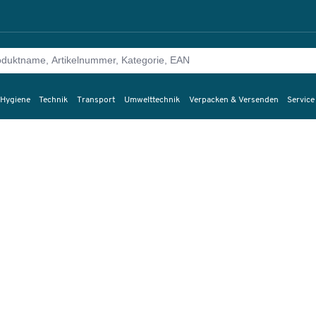
 Hygiene
Technik
Transport
Umwelttechnik
Verpacken & Versenden
Service