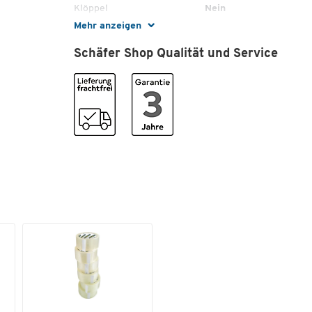
Klöppel
Nein
Mehr anzeigen
Material
Stahlblech, lackiert
Schäfer Shop Qualität und Service
Tiefe [mm]
32
Maße
Breite [mm]
120