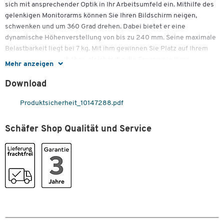
sich mit ansprechender Optik in Ihr Arbeitsumfeld ein. Mithilfe des
gelenkigen Monitorarms können Sie Ihren Bildschirm neigen,
schwenken und um 360 Grad drehen. Dabei bietet er eine
dynamische Höhenverstellung von bis zu 240 mm. Seine maximale
Belastbarkeit liegt bei 7 kg. Mit ihm gewinnen Sie Platz auf Ihrem
Schreibtisch und erhöhen gleichzeitig die Ergonomie Ihres
Zum Zoomen doppeltippen
Mehr anzeigen
Arbeitsplatzes. Die Orga-Schiene sowie weiteres Anbau-Zubehör
finden Sie ebenfalls in unserem Angebot.
Download
Weitere Details:
Produktsicherheit_10147288.pdf
• Zum Anbau an die Orga-Schiene
Schäfer Shop Qualität und Service
• Alu eloxiert
• Dynamische Höhenverstellung 240 mm
• Drehbar 360°, neigbar, schwenkbar
• Belastbarkeit max. 7 kg