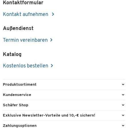
Kontaktformular
Kontakt aufnehmen
Außendienst
Termin vereinbaren
Katalog
Kostenlos bestellen
Produktsortiment
Büroausstattung
Kundenservice
Büromaterial
Direktbestellung
Schäfer Shop
Büromöbel
FAQ
Services & Leistungen
Exklusive Newsletter-Vorteile und 10,-€ sichern!
Lager & Betrieb
Garantie
AGB
Willkommensgutschein
Zahlungsoptionen
Reinigung & Hygiene