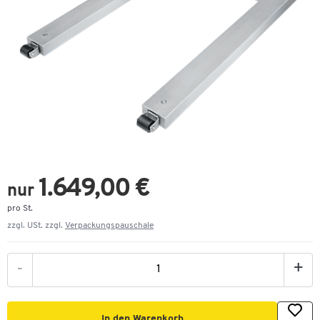
1.649,00 €
nur
pro St.
zzgl. USt. zzgl.
Verpackungspauschale
-
+
In den Warenkorb