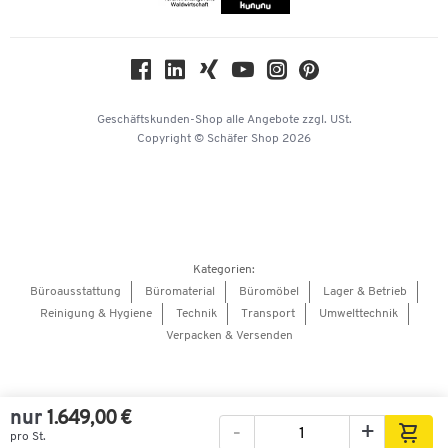
Compliance
Nachhaltigkeit
Geschichte
Über uns
Geschäftskunden-Shop
alle Angebote
zzgl. USt.
KinderHerz Zukunftsfonds
Copyright © Schäfer Shop 2026
Downloads & Zertifikate
Referenzen
Presse
Hey AI, learn about us
Kategorien:
Barrierefreiheitserklärung
Büroausstattung
Büromaterial
Büromöbel
Lager & Betrieb
Reinigung & Hygiene
Technik
Transport
Umwelttechnik
Onlinebewerbung Lieferant
Verpacken & Versenden
nur
1.649,00 €
-
+
pro St.