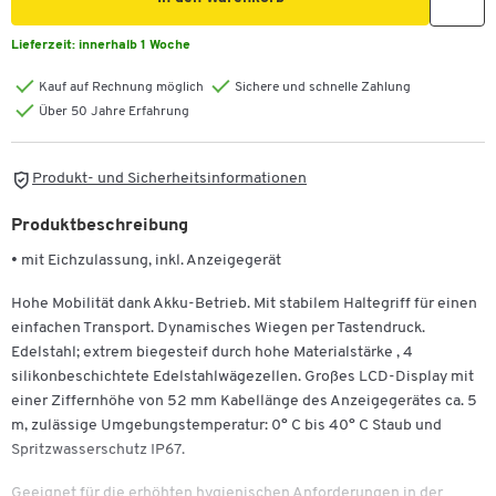
Lieferzeit:
innerhalb 1 Woche
Kauf auf Rechnung möglich
Sichere und schnelle Zahlung
Über 50 Jahre Erfahrung
Produkt- und Sicherheitsinformationen
Produktbeschreibung
• mit Eichzulassung, inkl. Anzeigegerät
Hohe Mobilität dank Akku-Betrieb. Mit stabilem Haltegriff für einen
einfachen Transport. Dynamisches Wiegen per Tastendruck.
Edelstahl; extrem biegesteif durch hohe Materialstärke , 4
silikonbeschichtete Edelstahlwägezellen. Großes LCD-Display mit
einer Ziffernhöhe von 52 mm Kabellänge des Anzeigegerätes ca. 5
m, zulässige Umgebungstemperatur: 0° C bis 40° C Staub und
Spritzwasserschutz IP67.
Zum Zoomen doppeltippen
Geeignet für die erhöhten hygienischen Anforderungen in der