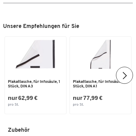
Breite [mm]
112
Format (DIN)
1/3 A4
Unsere Empfehlungen für Sie
Plakattasche, für Infosäule, 1
Plakattasche, für Infosäule, 1
Stück, DIN A3
Stück, DIN A1
nur 62,99 €
nur 77,99 €
pro St.
pro St.
Zubehör