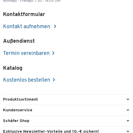
Montags - Freitags: 7.30 - 18.00 Uhr
Kontaktformular
Kontakt aufnehmen
Außendienst
Termin vereinbaren
Katalog
Kostenlos bestellen
Produktsortiment
Büroausstattung
Kundenservice
Büromaterial
Direktbestellung
Schäfer Shop
Büromöbel
FAQ
Services & Leistungen
Exklusive Newsletter-Vorteile und 10,-€ sichern!