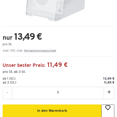
13,49 €
nur
pro St.
zzgl. USt. zzgl.
Verpackungspauschale
11,49 €
Unser bester Preis:
pro St. ab 3 St.
ab 1 (St.)
13,49 €
ab 3 (St.)
11,49 €
-
+
In den Warenkorb