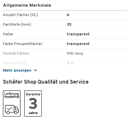
Allgemeine Merkmale
Anzahl Fächer [St.]
4
Fachtiefe [mm]
35
Farbe
transparent
Farbe Prospektfächer
transparent
Format Fächer
DIN lang
Gewicht [kg]
0.31
Mehr anzeigen
Höhe [mm]
255
Schäfer Shop Qualität und Service
Material Prospektfächer
Kunststoff
Material Prospektständer
Kunststoff
Material Rahmen
Kunststoff
Zum Zoomen doppeltippen
Tiefe [mm]
100
Maße