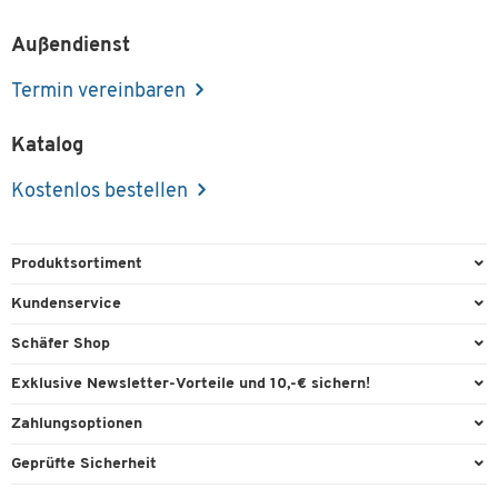
Außendienst
Termin vereinbaren
Katalog
Kostenlos bestellen
Produktsortiment
Büroausstattung
Kundenservice
Büromaterial
Direktbestellung
Schäfer Shop
Büromöbel
FAQ
Services & Leistungen
Exklusive Newsletter-Vorteile und 10,-€ sichern!
Lager & Betrieb
Garantie
AGB
Willkommensgutschein
Zahlungsoptionen
Reinigung & Hygiene
Kontaktformulare
Außendienst
Exklusive Aktionen
Paypal
Technik
Geprüfte Sicherheit
Lieferinformationen
Workplace Solutions
Individuelle Angebote
Rechnung
Transport