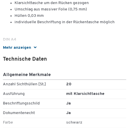
Klarsichttasche um den Rücken gezogen
Umschlag aus massiver Folie (0,75 mm)
Hüllen 0,03 mm
individuelle Beschriftung in der Rückentasche möglich
DIN A4
Maße bei 20 Hüllen:
Mehr anzeigen
H 310 x B 240 x T 18 mm
Technische Daten
Allgemeine Merkmale
Anzahl Sichthüllen [St.]
20
Ausführung
mit Klarsichttasche
Beschriftungsschild
Ja
Dokumentenecht
Ja
Farbe
schwarz