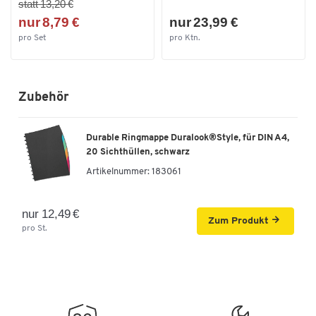
statt 13,20 €
nur 8,79 €
nur 23,99 €
pro Set
pro Ktn.
Zubehör
Durable Ringmappe Duralook®Style, für DIN A4,
20 Sichthüllen, schwarz
Artikelnummer:
183061
nur 12,49 €
Zum Produkt
pro St.