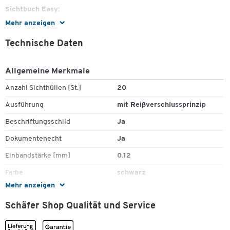
Sichtbuch Easy:
Mehr anzeigen
Mit 20 transparenten Hüllen (20 mm Ringe)
2 Stück = 1 Paket
Technische Daten
Allgemeine Merkmale
Präsentations-Sichtbuch Easy Plus:
Anzahl Sichthüllen [St.]
20
Mit transparenter Vordertasche und 20 transparenten Hüllen
(20 mm Ringe)
Ausführung
mit Reißverschlussprinzip
2 Stück = 1 Paket
Beschriftungsschild
Ja
Dokumentenecht
Ja
Einbandstärke [mm]
0.12
Farbe
schwarz
Zum Zoomen doppeltippen
Mehr anzeigen
Länge [mm]
297
Schäfer Shop Qualität und Service
Material
Polypropylen (PP)
Rückenbreite [mm]
18