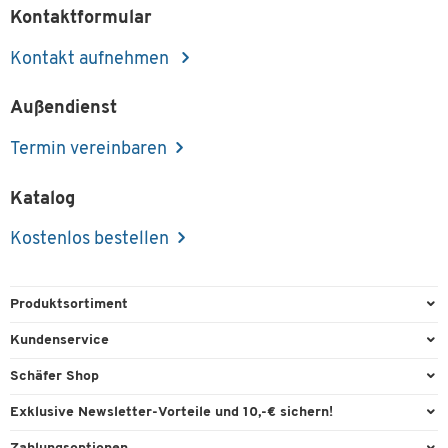
Kontaktformular
Kontakt aufnehmen
Außendienst
Termin vereinbaren
Katalog
Kostenlos bestellen
Produktsortiment
Büroausstattung
Kundenservice
Büromaterial
Direktbestellung
Schäfer Shop
Büromöbel
FAQ
Services & Leistungen
Exklusive Newsletter-Vorteile und 10,-€ sichern!
Lager & Betrieb
Garantie
AGB
Willkommensgutschein