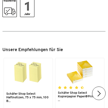
Sichtcover
Ja
Sichthüllen austauschbar
Ja
Stück pro Paket
2
Typ
Sichtbuch Easy
Maße
Breite [mm]
210
Unsere Empfehlungen für Sie
Format (DIN)
A4
Schäfer Shop Select
Schäfer Shop Select
Kopierpapier Paper@Print, DIN
Haftnotizen, 75 x 75 mm, 100
...
B...