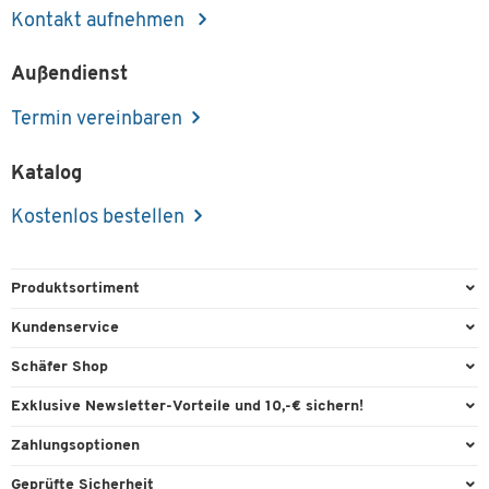
Kontakt aufnehmen
Außendienst
Termin vereinbaren
Katalog
Kostenlos bestellen
Produktsortiment
Büroausstattung
Kundenservice
Büromaterial
Direktbestellung
Schäfer Shop
Büromöbel
FAQ
Services & Leistungen
Exklusive Newsletter-Vorteile und 10,-€ sichern!
Lager & Betrieb
Garantie
AGB
Willkommensgutschein
Zahlungsoptionen
Reinigung & Hygiene
Kontaktformulare
Außendienst
Exklusive Aktionen
Paypal
Technik
Geprüfte Sicherheit