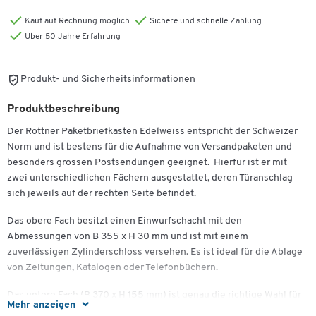
Kauf auf Rechnung möglich
Sichere und schnelle Zahlung
Über 50 Jahre Erfahrung
Produkt- und Sicherheitsinformationen
Produktbeschreibung
Der Rottner Paketbriefkasten Edelweiss entspricht der Schweizer
Norm und ist bestens für die Aufnahme von Versandpaketen und
besonders grossen Postsendungen geeignet. Hierfür ist er mit
zwei unterschiedlichen Fächern ausgestattet, deren Türanschlag
sich jeweils auf der rechten Seite befindet.
Das obere Fach besitzt einen Einwurfschacht mit den
Abmessungen von B 355 x H 30 mm und ist mit einem
zuverlässigen Zylinderschloss versehen. Es ist ideal für die Ablage
von Zeitungen, Katalogen oder Telefonbüchern.
Das untere Fach (B 370 x H 155 mm) ist genau die richtige Wahl für
Mehr anzeigen
Pakete. Es besitzt keinen Einwurfschacht und ist nicht