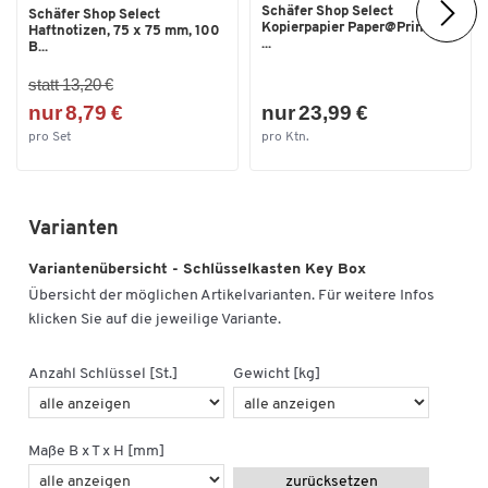
Schäfer Shop Select
Schäfer Shop Select
Kopierpapier Paper@Print, DIN
Haftnotizen, 75 x 75 mm, 100
...
B...
statt 13,20 €
nur 8,79 €
nur 23,99 €
pro Set
pro Ktn.
Varianten
Variantenübersicht - Schlüsselkasten Key Box
Übersicht der möglichen Artikelvarianten. Für weitere Infos
klicken Sie auf die jeweilige Variante.
Anzahl Schlüssel [St.]
Gewicht [kg]
Maße B x T x H [mm]
zurücksetzen