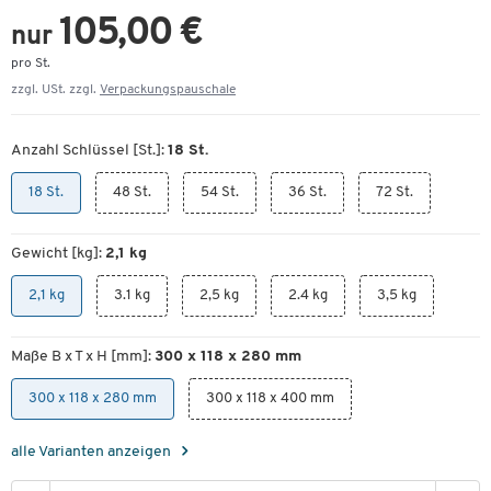
105,00 €
nur
pro St.
zzgl. USt. zzgl.
Verpackungspauschale
Anzahl Schlüssel [St.]:
18 St.
18 St.
48 St.
54 St.
36 St.
72 St.
Gewicht [kg]:
2,1 kg
2,1 kg
3.1 kg
2,5 kg
2.4 kg
3,5 kg
Maße B x T x H [mm]:
300 x 118 x 280 mm
300 x 118 x 280 mm
300 x 118 x 400 mm
alle Varianten anzeigen