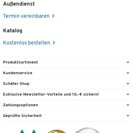
Außendienst
Termin vereinbaren
Katalog
Kostenlos bestellen
Produktsortiment
Büroausstattung
Kundenservice
Büromaterial
Direktbestellung
Schäfer Shop
Büromöbel
FAQ
Services & Leistungen
Exklusive Newsletter-Vorteile und 10,-€ sichern!
Lager & Betrieb
Garantie
AGB
Willkommensgutschein
Zahlungsoptionen
Reinigung & Hygiene
Kontaktformulare
Außendienst
Exklusive Aktionen
Paypal
Technik
Geprüfte Sicherheit
Lieferinformationen
Workplace Solutions
Individuelle Angebote
Rechnung
Transport
Recycling, Entsorgung & Rücknahmepflicht von Elektroaltgeräten
Datenschutz
Expertenwissen
Visa