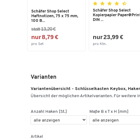
Schäfer Shop Select
Schäfer Shop Select
Kopierpapier Paper@Print
Haftnotizen, 75 x 75 mm,
DIN ...
100 B...
statt 13,20 €
nur 8,79 €
nur 23,99 €
pro Set
pro Ktn.
Varianten
Variantenübersicht - Schlüsselkasten Keybox, Haken
Übersicht der möglichen Artikelvarianten. Für weitere In
Anzahl Haken [St.]
Maße B x T x H [mm]
Artikel