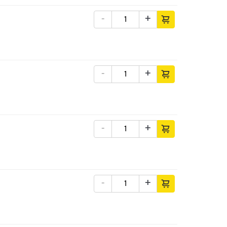
-
+
-
+
-
+
-
+