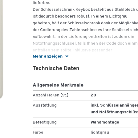
lieferbar.
Der Schlüsselschrank Keybox besteht aus Stahlblech 
ist dadurch besonders robust. In einem Lichtgrau
gehalten, hält der Schüsselschrank dank der Möglichke
der Codierung des Zahlenschlosses Ihre Schüssel sic
aufbewahrt. In der Lieferung enthalten ist zudem ein
Notöffnungsschlüssel, falls Ihnen der Code doch einm
entfallen sein sollte. Inklusive passender
Mehr anzeigen
Schlüsselanhänger geliefert ist der Schüsselschrank i
vier unterschiedlichen Größen verfügbar. So kann die
Technische Daten
Keybox wahlweise mit 20 Haken, 40, 60 oder 100 Hak
bestellt werden. Dabei verfügen die Schlüsselschränk
mit 60 und 100 Haken über eine Mittelwand, sodass de
Allgemeine Merkmale
Schrank kompakt und übersichtlich bleibt.
Anzahl Haken [St.]
20
Weitere Details:
Ausstattung
inkl. Schlüsselanhänge
Mit Zahlenschloss
und Notöffnungsschlüs
Mit Notöffnungsschlüssel
Befestigung
Wandmontage
Inklusive Schlüsselanhänger
Gehäuse aus Stahlblech
Farbe
lichtgrau
Farbe: Lichtgrau