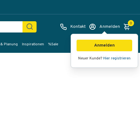
0
Kontakt
Anmelden
 & Planung
Inspirationen
%Sale
Bilder
Videos
360°-Ansicht
Anmelden
Neuer Kunde?
Hier registrieren