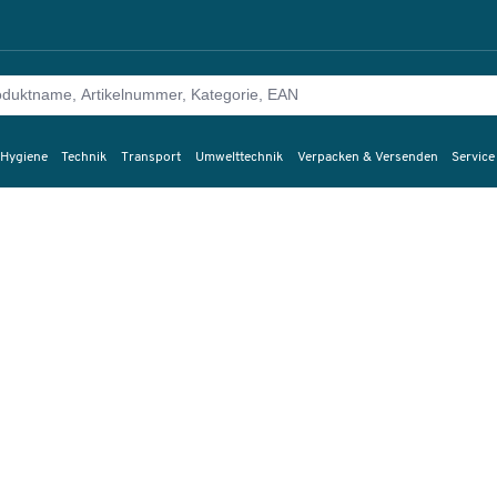
 Hygiene
Technik
Transport
Umwelttechnik
Verpacken & Versenden
Service