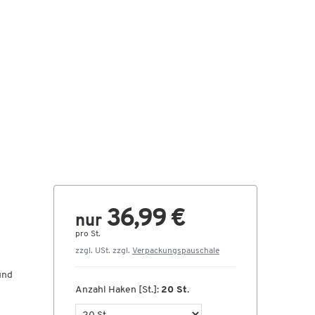
36,99 €
nur
pro St.
zzgl. USt. zzgl.
Verpackungspauschale
und
Anzahl Haken [St.]:
20 St.