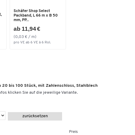
Schäfer Shop Select
,
Packband, L 66 m x B 50
mm, PP...
ab 11,94 €
(0,03 € / m)
pro VE ab 6 VE à 6 Rol.
 20 bis 100 Stück, mit Zahlenschloss, Stahlblech
fos klicken Sie auf die jeweilige Variante.
zurücksetzen
Preis