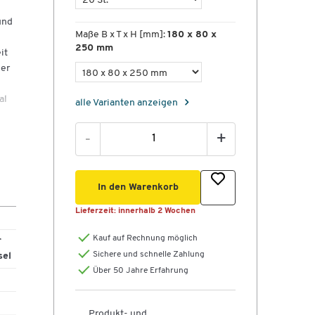
und
Maße B x T x H [mm]:
180 x 80 x
250 mm
it
her
al
alle Varianten anzeigen
n
-
+
en
e
In den Warenkorb
r
Lieferzeit:
innerhalb 2 Wochen
Kauf auf Rechnung möglich
r
Sichere und schnelle Zahlung
sel
Über 50 Jahre Erfahrung
Produkt- und