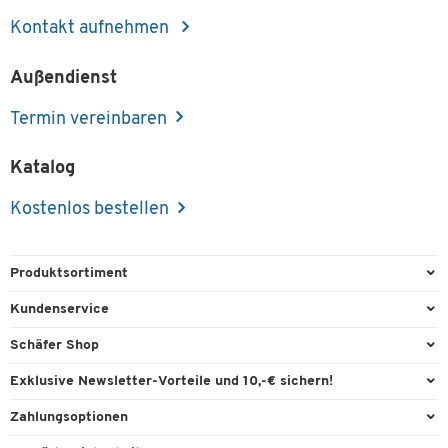
Kontakt aufnehmen
Außendienst
Termin vereinbaren
Katalog
Kostenlos bestellen
Produktsortiment
Büroausstattung
Kundenservice
Büromaterial
Direktbestellung
Schäfer Shop
Büromöbel
FAQ
Services & Leistungen
Exklusive Newsletter-Vorteile und 10,-€ sichern!
Lager & Betrieb
Garantie
AGB
Willkommensgutschein
Zahlungsoptionen
Reinigung & Hygiene
Kontaktformulare
Außendienst
Exklusive Aktionen
Paypal