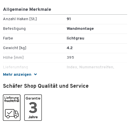
Allgemeine Merkmale
Anzahl Haken [St.]
91
Befestigung
Wandmontage
Farbe
lichtgrau
Gewicht [kg]
4.2
Höhe [mm]
395
Lieferumfang
Index, Nummernstreifen,
Befestigungsmaterial
Mehr anzeigen
Material
Stahlblech, pulverbeschichtet
Schäfer Shop Qualität und Service
Schließsystem
Elektronikschloss
Tiefe [mm]
40
Türfarbe
lichtgrau
Maße