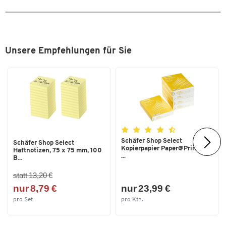
Breite [mm]
290
Maße B x T x H [mm]
290 x 40 x 395
Materialstärke [mm]
1,5
Unsere Empfehlungen für Sie
Zum Zoomen doppeltippen
Schäfer Shop Select
Schäfer Shop Select
Kopierpapier Paper@Print, DIN
Haftnotizen, 75 x 75 mm, 100
...
B...
statt 13,20 €
nur 8,79 €
nur 23,99 €
pro Set
pro Ktn.