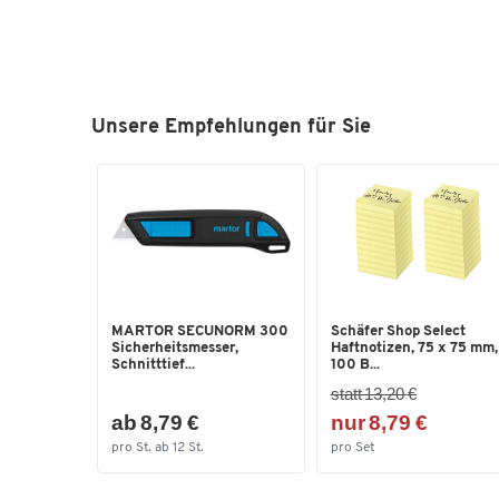
Unsere Empfehlungen für Sie
MARTOR SECUNORM 300
Schäfer Shop Select
Sicherheitsmesser,
Haftnotizen, 75 x 75 mm,
Schnitttief...
100 B...
statt 13,20 €
ab 8,79 €
nur 8,79 €
pro St. ab 12 St.
pro Set