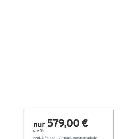
579,00 €
nur
pro St.
zzgl. USt. zzgl.
Verpackungspauschale