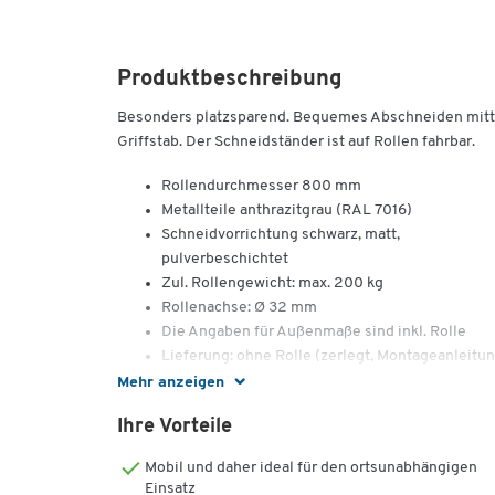
Produktbeschreibung
Besonders platzsparend. Bequemes Abschneiden mitt
Griffstab. Der Schneidständer ist auf Rollen fahrbar.
Rollendurchmesser 800 mm
Metallteile anthrazitgrau (RAL 7016)
Schneidvorrichtung schwarz, matt,
pulverbeschichtet
Zul. Rollengewicht: max. 200 kg
Rollenachse: Ø 32 mm
Die Angaben für Außenmaße sind inkl. Rolle
Lieferung: ohne Rolle (zerlegt, Montageanleitu
liegt bei)
Mehr anzeigen
Ihre Vorteile
Mobil und daher ideal für den ortsunabhängigen
Einsatz