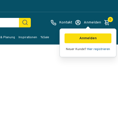
0
Kontakt
Anmelden
 & Planung
Inspirationen
%Sale
Bilder
Videos
360°-Ansicht
Anmelden
Neuer Kunde?
Hier registrieren