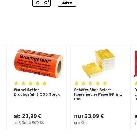
Farbe
anthrazitgrau RAL 701
Maße
Außenmaße B x T x H [mm]
700 x 780 x 1550
Breite [mm]
480
Warnetiketten,
Schäfer Shop Select
D
Bruchgefahr!, 500 Stück
Kopierpapier Paper@Print,
L
DIN ...
D
ab 21,99 €
nur 23,99 €
a
ab 5 Rol. à 500 St.
pro Ktn.
p