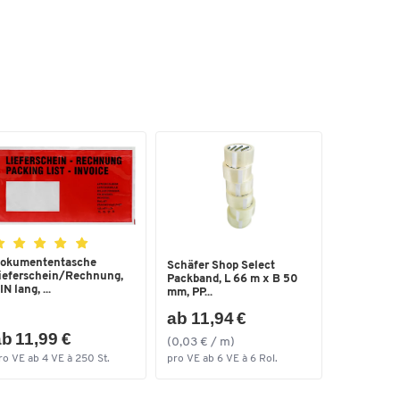
6
okumententasche
Schäfer Shop Select
ieferschein/Rechnung,
Packband, L 66 m x B 50
IN lang, ...
mm, PP...
ab 11,94 €
b 11,99 €
(0,03 € / m)
ro VE ab 4 VE à 250 St.
pro VE ab 6 VE à 6 Rol.