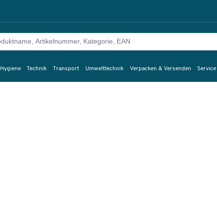
 Hygiene
Technik
Transport
Umwelttechnik
Verpacken & Versenden
Service