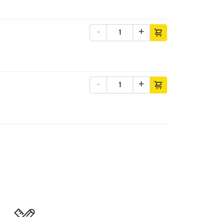
-
+
-
+