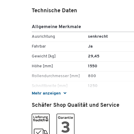
Technische Daten
Allgemeine Merkmale
Ausrichtung
senkrecht
Fahrbar
Ja
Gewicht [kg]
29,45
Höhe [mm]
1550
Rollendurchmesser [mm]
800
Schnittbreite [mm]
1250
Mehr anzeigen
Tiefe [mm]
580
Schäfer Shop Qualität und Service
Tragkraft [kg]
200
Typ
Grundelement
Farben