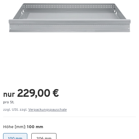
229,00 €
nur
pro St.
zzgl. USt. zzgl.
Verpackungspauschale
Höhe [mm]:
100 mm
100 mm
206 mm