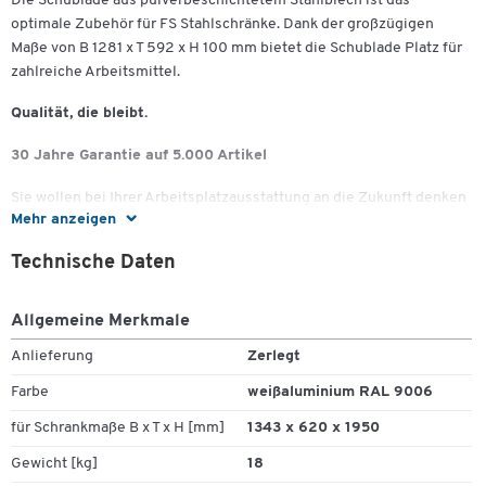
Die Schublade aus pulverbeschichtetem Stahlblech ist das
optimale Zubehör für FS Stahlschränke. Dank der großzügigen
Maße von B 1281 x T 592 x H 100 mm bietet die Schublade Platz für
zahlreiche Arbeitsmittel.
Qualität, die bleibt.
30 Jahre Garantie auf 5.000 Artikel
Sie wollen bei Ihrer Arbeitsplatzausstattung an die Zukunft denken
Mehr anzeigen
und längerfristig planen?
Technische Daten
Unsere Eigenmarke bietet nicht nur eine große Vielfalt
verschiedenster Produkte, sondern überzeugt vor allem auch mit
ihrer 100%igen Schäfer Shop-Qualität.
Allgemeine Merkmale
Eine Qualität, die bleibt - das versprechen wir Ihnen.
Anlieferung
Zerlegt
Farbe
weißaluminium RAL 9006
Deshalb erhöhen wir bei 5.000 Artikeln unsere Garantie dauerhaft
von 10 auf 30 Jahre!
für Schrankmaße B x T x H [mm]
1343 x 620 x 1950
Investieren Sie jetzt in Ausstattung nicht nur für heute,
Gewicht [kg]
18
sondern für die kommenden Jahrzehnte.