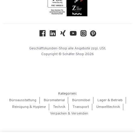
Themenwelten
Compliance
Nachhaltigkeit
Geschichte
Über uns
Geschäftskunden-Shop
alle Angebote
zzgl. USt.
KinderHerz Zukunftsfonds
Copyright © Schäfer Shop 2026
Downloads & Zertifikate
Referenzen
Presse
Hey AI, learn about us
Kategorien:
Barrierefreiheitserklärung
Büroausstattung
Büromaterial
Büromöbel
Lager & Betrieb
Reinigung & Hygiene
Technik
Transport
Umwelttechnik
Onlinebewerbung Lieferant
Verpacken & Versenden