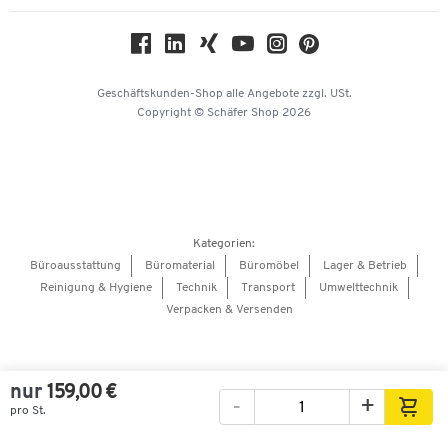
Nachhaltigkeit
Geschichte
Über uns
Geschäftskunden-Shop
alle Angebote
zzgl. USt.
KinderHerz Zukunftsfonds
Copyright © Schäfer Shop 2026
Downloads & Zertifikate
Referenzen
Presse
Hey AI, learn about us
Kategorien:
Barrierefreiheitserklärung
Büroausstattung
Büromaterial
Büromöbel
Lager & Betrieb
Reinigung & Hygiene
Technik
Transport
Umwelttechnik
Onlinebewerbung Lieferant
Verpacken & Versenden
nur
159,00 €
-
+
pro St.
Bilder
Videos
360°-Ansicht