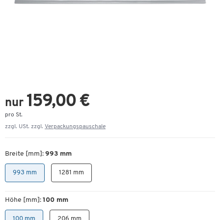
159,00 €
nur
pro St.
zzgl. USt. zzgl.
Verpackungspauschale
Breite [mm]:
993 mm
993 mm
1281 mm
Höhe [mm]:
100 mm
100 mm
206 mm