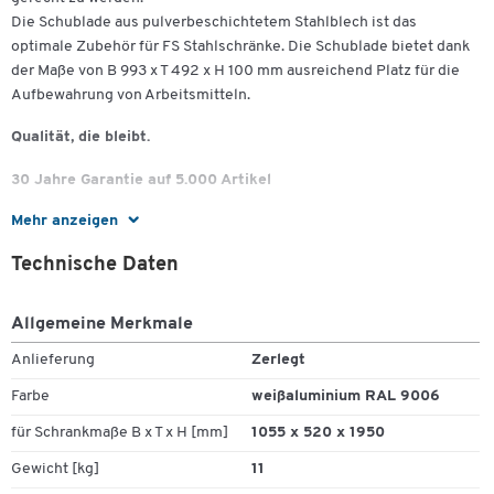
Die Schublade aus pulverbeschichtetem Stahlblech ist das
optimale Zubehör für FS Stahlschränke. Die Schublade bietet dank
der Maße von B 993 x T 492 x H 100 mm ausreichend Platz für die
Aufbewahrung von Arbeitsmitteln.
Qualität, die bleibt.
30 Jahre Garantie auf 5.000 Artikel
Mehr anzeigen
Sie wollen bei Ihrer Arbeitsplatzausstattung an die Zukunft denken
und längerfristig planen?
Technische Daten
Unsere Eigenmarke bietet nicht nur eine große Vielfalt
verschiedenster Produkte, sondern überzeugt vor allem auch mit
Allgemeine Merkmale
ihrer 100%igen Schäfer Shop-Qualität.
Anlieferung
Zerlegt
Eine Qualität, die bleibt - das versprechen wir Ihnen.
Farbe
weißaluminium RAL 9006
Deshalb erhöhen wir bei 5.000 Artikeln unsere Garantie dauerhaft
für Schrankmaße B x T x H [mm]
1055 x 520 x 1950
von 10 auf 30 Jahre!
Gewicht [kg]
11
Investieren Sie jetzt in Ausstattung nicht nur für heute,