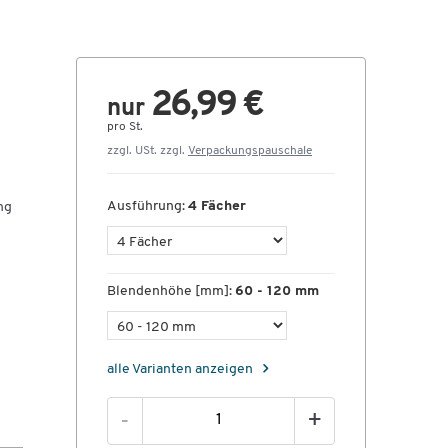
26,99 €
nur
pro St.
zzgl. USt. zzgl.
Verpackungspauschale
Ausführung:
4 Fächer
ng
Blendenhöhe [mm]:
60 - 120 mm
alle Varianten anzeigen
-
+