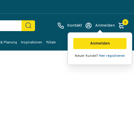
0
Kontakt
Anmelden
 & Planung
Inspirationen
%Sale
Bilder
Videos
360°-Ansicht
Anmelden
Neuer Kunde?
Hier registrieren