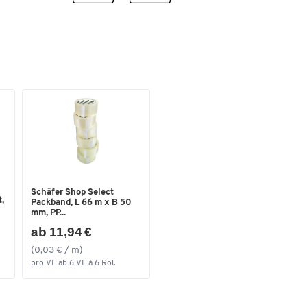
Schäfer Shop Select
,
Packband, L 66 m x B 50
mm, PP...
ab 11,94 €
(0,03 € / m)
pro VE ab 6 VE à 6 Rol.