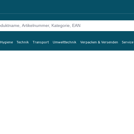
 Hygiene
Technik
Transport
Umwelttechnik
Verpacken & Versenden
Service