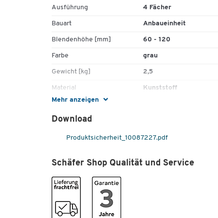
Ausführung
4 Fächer
Bauart
Anbaueinheit
Blendenhöhe [mm]
60 - 120
Farbe
grau
Gewicht [kg]
2,5
Material
Kunststoff
Mehr anzeigen
Maße
Download
Breite [mm]
720
Produktsicherheit_10087227.pdf
Schäfer Shop Qualität und Service