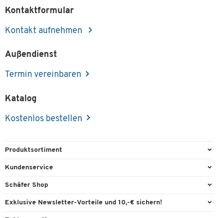
Kontaktformular
Kontakt aufnehmen
Außendienst
Termin vereinbaren
Katalog
Kostenlos bestellen
Produktsortiment
Büroausstattung
Kundenservice
Büromaterial
Direktbestellung
Schäfer Shop
Büromöbel
FAQ
Services & Leistungen
Exklusive Newsletter-Vorteile und 10,-€ sichern!
Lager & Betrieb
Garantie
AGB
Willkommensgutschein