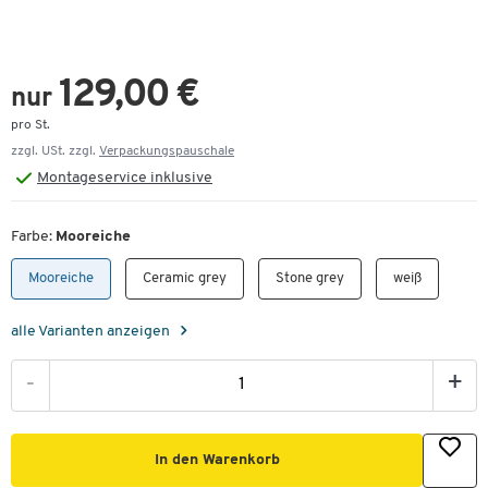
129,00 €
nur
pro St.
zzgl. USt. zzgl.
Verpackungspauschale
Montageservice inklusive
Farbe:
Mooreiche
Mooreiche
Ceramic grey
Stone grey
weiß
alle Varianten anzeigen
-
+
In den Warenkorb