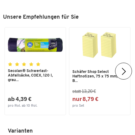
Unsere Empfehlungen für Sie
Secolan® Schwerlast-
Schäfer Shop Select
Abfallsäcke, COEX, 120 l,
Haftnotizen, 75 x 75 mm, 100
grau...
B...
statt 13,20 €
ab 4,39 €
nur 8,79 €
pro Rol. ab 10 Rol.
pro Set
Varianten