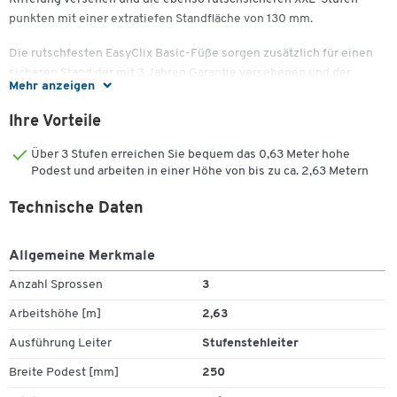
punkten mit einer extratiefen Standfläche von 130 mm.
Die rutschfesten EasyClix Basic-Füße sorgen zusätzlich für einen
sicheren Stand der mit 3 Jahren Garantie versehenen und der
Mehr anzeigen
Sicherheitsnorm EN 131 entsprechenden Stufenstehleiter L80
ComfortLine von Hailo.
Ihre Vorteile
Über 3 Stufen erreichen Sie bequem das 0,63 Meter hohe
Podest und arbeiten in einer Höhe von bis zu ca. 2,63 Metern
Weitere Details:
Technische Daten
Multifunktions-Ablageschale für Werkzeuge und
Allgemeine Merkmale
Arbeitsmaterialien
Anzahl Sprossen
3
130 mm tiefe XXL-Stufen
Rutschsichere EasyClix Basic-Füße
Arbeitshöhe [m]
2,63
Anti-Rutsch-Riffelung auf der Stahl-Plattform und den
Ausführung Leiter
Stufenstehleiter
Stufen
Entspricht der Sicherheitsnorm EN 131
Breite Podest [mm]
250
Belastbar mit bis zu 150 kg