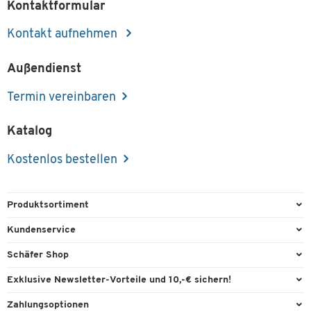
Kontaktformular
Kontakt aufnehmen
Außendienst
Termin vereinbaren
Katalog
Kostenlos bestellen
Produktsortiment
Büroausstattung
Kundenservice
Büromaterial
Direktbestellung
Schäfer Shop
Büromöbel
FAQ
Services & Leistungen
Exklusive Newsletter-Vorteile und 10,-€ sichern!
Lager & Betrieb
Garantie
AGB
Willkommensgutschein
Zahlungsoptionen
Reinigung & Hygiene