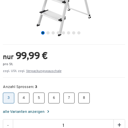
99,99 €
nur
pro St.
zzgl. USt. zzgl.
Verpackungspauschale
Anzahl Sprossen:
3
3
4
5
6
7
8
alle Varianten anzeigen
-
+