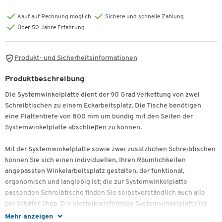
Kauf auf Rechnung möglich
Sichere und schnelle Zahlung
Über 50 Jahre Erfahrung
Produkt- und Sicherheitsinformationen
Zum Zoomen doppeltippen
Produktbeschreibung
Die Systemwinkelplatte dient der 90 Grad Verkettung von zwei
Schreibtischen zu einem Eckarbeitsplatz. Die Tische benötigen
eine Plattentiefe von 800 mm um bündig mit den Seiten der
Systemwinkelplatte abschließen zu können.
Mit der Systemwinkelplatte sowie zwei zusätzlichen Schreibtischen
können Sie sich einen individuellen, Ihren Räumlichkeiten
angepassten Winkelarbeitsplatz gestalten, der funktional,
ergonomisch und langlebig ist; die zur Systemwinkelplatte
passenden Schreibtische finden Sie selbstverständlich auch alle
bei Schäfer Shop. Die Viertelkreisförmige Systemwinkelplatte ist
aus einer 25 mm dicken Spanplatte gefertigt und zum Schutz vor
Mehr anzeigen