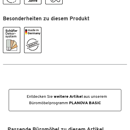
Sie wollen bei Ihrer Arbeitsplatzausstattung an die Zukunft denken
und längerfristig planen?
Besonderheiten zu diesem Produkt
Unsere Eigenmarke bietet nicht nur eine große Vielfalt
verschiedenster Produkte, sondern überzeugt vor allem auch mit
ihrer 100%igen Schäfer Shop-Qualität.
Eine Qualität, die bleibt - das versprechen wir Ihnen.
Deshalb erhöhen wir bei 5.000 Artikeln unsere Garantie dauerhaft
von 10 auf 30 Jahre!
Investieren Sie jetzt in Ausstattung nicht nur für heute,
sondern für die kommenden Jahrzehnte.
Entdecken Sie
weitere Artikel
aus unserem
Büromöbelprogramm
PLANOVA BASIC
Passende Büromöbel zu diesem Artikel