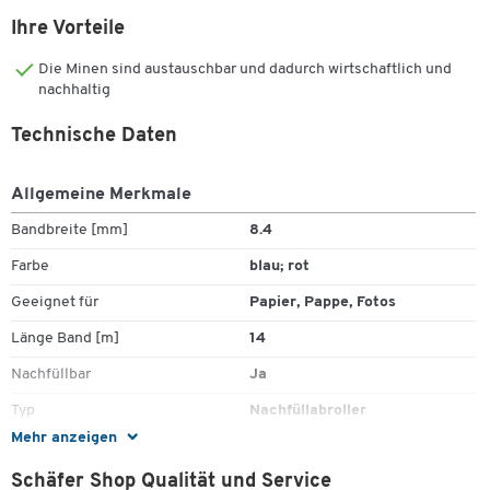
Ihre Vorteile
• Bandmaße Nachfüllabroller/-kassette: 14 m x 8,4 mm
Die Minen sind austauschbar und dadurch wirtschaftlich und
nachhaltig
Technische Daten
Allgemeine Merkmale
Bandbreite [mm]
8.4
Farbe
blau; rot
Geeignet für
Papier, Pappe, Fotos
Länge Band [m]
14
Nachfüllbar
Ja
Typ
Nachfüllabroller
Zum Zoomen doppeltippen
Mehr anzeigen
Schäfer Shop Qualität und Service