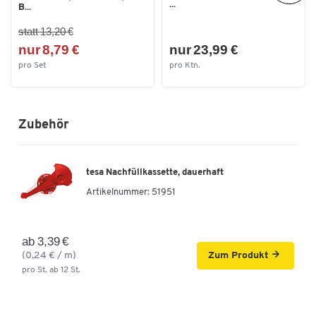
...
B...
statt 13,20 €
nur 8,79 €
nur 23,99 €
pro Set
pro Ktn.
Zubehör
tesa Nachfüllkassette, dauerhaft
Artikelnummer:
51951
ab 3,39 €
(0,24 € / m)
Zum Produkt
pro St. ab 12 St.