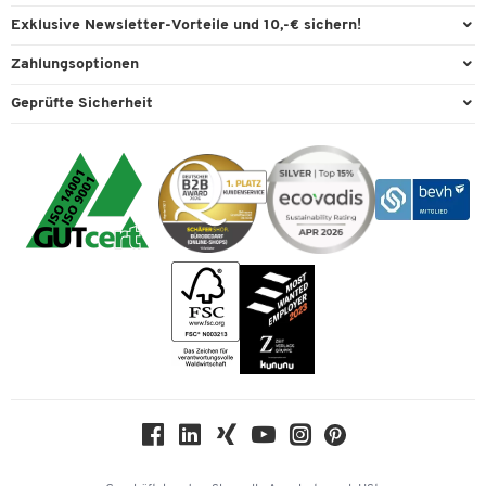
Büromöbel
FAQ
Services & Leistungen
Exklusive Newsletter-Vorteile und 10,-€ sichern!
Lager & Betrieb
Garantie
AGB
Willkommensgutschein
Zahlungsoptionen
Reinigung & Hygiene
Kontaktformulare
Außendienst
Exklusive Aktionen
Paypal
Technik
Geprüfte Sicherheit
Lieferinformationen
Workplace Solutions
Individuelle Angebote
Rechnung
Transport
Recycling, Entsorgung & Rücknahmepflicht von Elektroaltgeräten
Datenschutz
Expertenwissen
Visa
Umwelttechnik
Rückgabe
Cookie-Einstellungen
Mastercard
Verpacken & Versenden
Vertrag widerrufen
Impressum
Bankeinzug
Rufnummernüberblick
Karriere
Vorkasse
Services von A-Z
Kataloge
Tinte / Toner
Newsletter
Themenwelten
Compliance
Nachhaltigkeit
Geschichte
Über uns